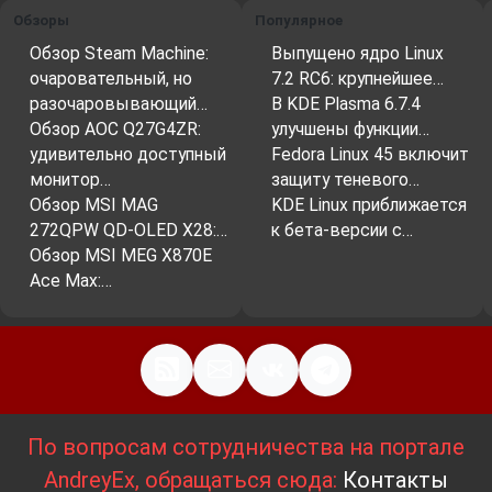
Обзоры
Популярное
Обзор Steam Machine:
Выпущено ядро Linux
очаровательный, но
7.2 RC6: крупнейшее…
разочаровывающий…
В KDE Plasma 6.7.4
Обзор AOC Q27G4ZR:
улучшены функции…
удивительно доступный
Fedora Linux 45 включит
монитор…
защиту теневого…
Обзор MSI MAG
KDE Linux приближается
272QPW QD-OLED X28:…
к бета-версии с…
Обзор MSI MEG X870E
Ace Max:…
По вопросам сотрудничества на портале
AndreyEx, обращаться сюда:
Контакты