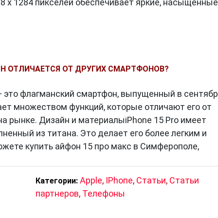
78 x 1284 пикселей обеспечивает яркие, насыщенные
 того, поддержка технологии ProMotion с частотой
твие с устройством плавным и невероятно
 ОН ОТЛИЧАЕТСЯ ОТ ДРУГИХ СМАРТФОНОВ?
o — это флагманский смартфон, выпущенный в сентяб
ссором A15 Bionic, созданным с использованием
дает множеством функций, которые отличают его от
. Этот чип удивительно энергоэффективен, что
на рынке. Дизайн и материалыiPhone 15 Pro имеет
сть и продолжительность работы батареи. В сравне
ненный из титана. Это делает его более легким и
аботает на 25% быстрее, что делает iPhone 15 Pro
ожете купить айфон 15 про макс в Симферополе,
дачности, игр и профессиональных приложений.
Apple
,
IPhone
,
Статьи
,
Статьи
Категории:
партнеров
,
Телефоны
ктов iPhone 15 Pro является его камера. Тройная