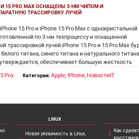
O И 15 PRO MAX ОСНАЩЕНЫ 3-НМ ЧИПОМ И
АРАТНУЮ ТРАССИРОВКУ ЛУЧЕЙ
iPhone 15 Pro и iPhone 15 Pro Max с однокристальной
зготовленной по 3-нм техпроцессу и оснащенной
й трассировкой лучей.iPhone 15 Pro и 15 Pro Max бу
 белого титана, синего титана и натурального титана
к утверждается, обеспечивает большую жесткость
5 Pro
Apple
,
IPhone
,
НовостиIT
Категории:
LINUX
но
Как сдела
Новая уязвимость в Linux,
восстанов