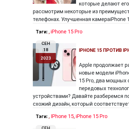
которые делают его
Долгожданные Инновации
рассмотрим некоторые из преимуществ 
Кроме того,
iPhone 15 Pro
предлагает 
телефонах. Улучшенная камераiPhone 1
встроенный сканер отпечатков пальце
,
iPhone 15 Pro
Тэги:
надежный способ разблокировки устр
позволяет забыть о неудобствах с по
СЕН
18
IPHONE 15 ПРОТИВ I
2023
Заключение
Apple продолжает р
новые модели iPhone
iPhone 15 Pro
— это не просто смартф
15 Pro, два мощных
мысли, созданное для того, чтобы да
передовых технолог
использования. Новейший дизайн, пот
устройствами? Давайте разберемся п
передовые камеры делают эту модель 
схожий дизайн, который соответствует
инновации.
,
IPhone 15
,
iPhone 15 Pro
С iPhone 15 Pro ваши возможности ст
Тэги:
вызовам с максимальным комфортом и
СЕН