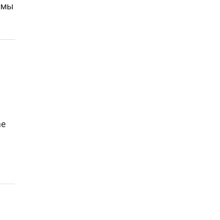
е мы
fe
ne