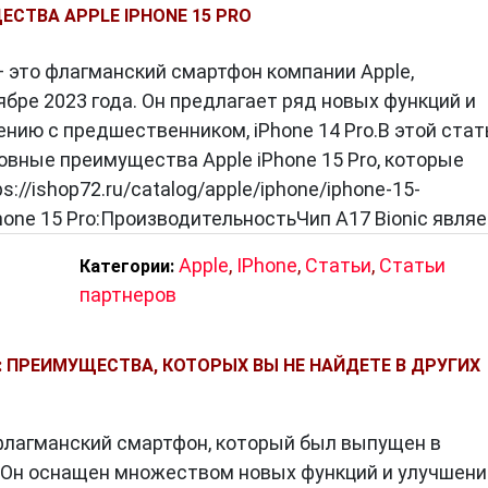
 объективами позволяет создавать потрясающие
СТВА APPLE IPHONE 15 PRO
 оптическая стабилизация изображения и ночной р
мки даже при плохом освещении.
 — это флагманский смартфон компании Apple,
бре 2023 года. Он предлагает ряд новых функций и
озможностях видеосъемки. iPhone 15 Pro поддержив
нию с предшественником, iPhone 14 Pro.В этой стат
0 кадров в секунду, а также в режиме Dolby Vision H
вные преимущества Apple iPhone 15 Pro, которые
ут создавать кинематографические шедевры
://ishop72.ru/catalog/apple/iphone/iphone-15-
hone 15 Pro:ПроизводительностьЧип A17 Bionic явля
Apple
,
IPhone
,
Статьи
,
Статьи
Категории:
ечении
партнеров
т доступ к новейшей версии операционной системы
во улучшений и новых функций. Новый центр управл
O: ПРЕИМУЩЕСТВА, КОТОРЫХ ВЫ НЕ НАЙДЕТЕ В ДРУГИХ
ть параметры устройства, а улучшенные функции
 защиту данных.
о флагманский смартфон, который был выпущен в
. Он оснащен множеством новых функций и улучшени