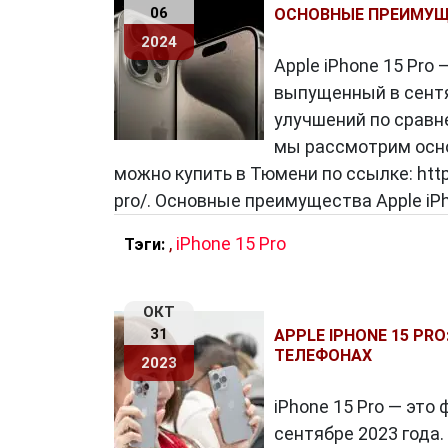
система камер с 12-мегапиксельными
06
ОСНОВНЫЕ ПРЕИМУЩЕ
снимки в любых условиях. Улучшенная
2024
позволяют делать четкие и яркие сни
Apple iPhone 15 Pro
выпущенный в сентя
Особый акцент следует сделать на в
улучшений по сравне
запись видео в формате 4K с частотой 6
мы рассмотрим осно
Это означает, что пользователи смог
можно купить в Тюмени по ссылке: https
непосредственно с своего смартфона.
pro/. Основные преимущества Apple iP
,
iPhone 15 Pro
Тэги:
Инновации в Программном Обесп
С
iPhone 15 Pro
пользователи получаю
ОКТ
iOS, которая включает в себя множест
31
APPLE IPHONE 15 PR
ТЕЛЕФОНАХ
позволяет быстро и удобно настраива
2023
безопасности обеспечивают надежную
iPhone 15 Pro — эт
сентябре 2023 года