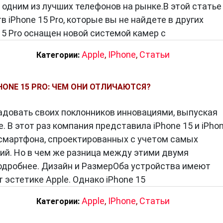
 одним из лучших телефонов на рынке.В этой стать
iPhone 15 Pro, которые вы не найдете в других
несколько долгожданных инноваций. Например,
5 Pro оснащен новой системой камер с
в под экраном обеспечивает более быстрый и
Apple
,
IPhone
,
Статьи
Категории:
ойства. Беспроводная зарядка с поддержкой MagSa
дключением кабелей.
PHONE 15 PRO: ЧЕМ ОНИ ОТЛИЧАЮТСЯ?
адовать своих поклонников инновациями, выпуская
. В этот раз компания представила iPhone 15 и iPho
он. Это произведение искусства и технологической
 смартфона, спроектированных с учетом самых
рить пользователям невероятные впечатления от
ий. Но в чем же разница между этими двумя
рясающий экран, мощная производительность и
одробнее. Дизайн и РазмерОба устройства имеют
лучшим выбором для тех, кто ценит качество и
 эстетике Apple. Однако iPhone 15
Apple
,
IPhone
,
Статьи
ановятся неограниченными, и вы готовы к новым
Категории:
 стилем.