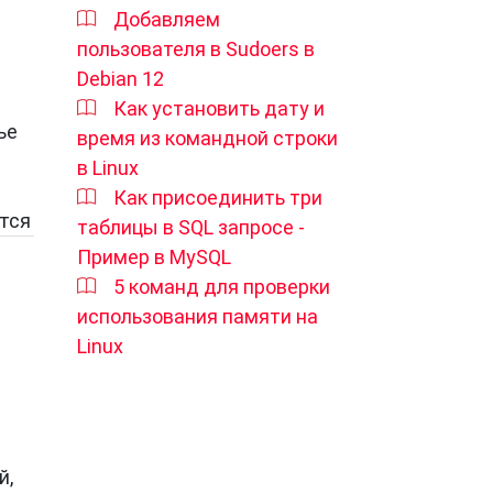
Добавляем
ежим
пользователя в Sudoers в
Debian 12
Как установить дату и
ает
ье
время из командной строки
DR.
в Linux
Как присоединить три
ется
таблицы в SQL запросе -
Пример в MySQL
5 команд для проверки
использования памяти на
Linux
ения
й,