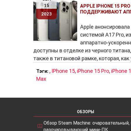
15
APPLE IPHONE 15 PR
ПОДДЕРЖИВАЮТ АПП
2023
Apple анонсировала 
системой A17 Pro, и
аппаратно-ускоренно
доступны в отделке из черного титана,
также в титановой рамке, которая, ка
,
IPhone 15
,
iPhone 15 Pro
,
iPhone 1
Тэги:
Max
ОБЗОРЫ
Обзор Steam Machine: очаровательный, 
разочаровывающий мини-ПК