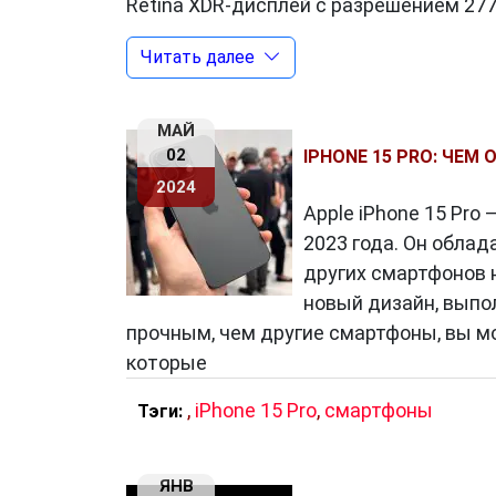
Retina XDR-дисплей с разрешением 27
цвета и высокую контрастность. Кроме
Читать далее
обновления 120 Гц делает взаимодейс
комфортным.
МАЙ
02
IPHONE 15 PRO: ЧЕМ
Производительность
2024
Apple iPhone 15 Pr
iPhone 15 Pro
оснащен новейшим проце
2023 года. Он обла
передовых 5-нанометровых технологий
других смартфонов 
позволяет увеличить производительно
новый дизайн, выпол
с предыдущими моделями, A15 Bionic р
прочным, чем другие смартфоны, вы м
идеальным инструментом для многоза
которые
,
iPhone 15 Pro
,
смартфоны
Тэги:
Камера и Фотография
Одним из наиболее впечатляющих аспе
ЯНВ