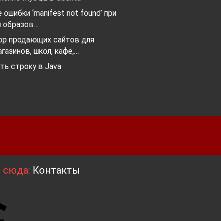
 ошибки ‘manifest not found’ при
и образов…
ор продающих сайтов для
агазинов, школ, кафе,…
ть строку в Java
я сюда:
Контакты