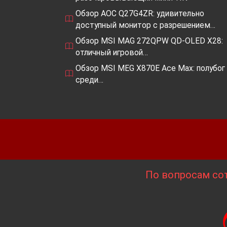
Обзор AOC Q27G4ZR: удивительно
доступный монитор с разрешением…
Обзор MSI MAG 272QPW QD-OLED X28:
отличный игровой…
Обзор MSI MEG X870E Ace Max: полубог
среди…
По вопросам сот