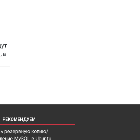
дут
, а
РЕКОМЕНДУЕМ
ть резервную копию/
ление MySQL в Ubuntu