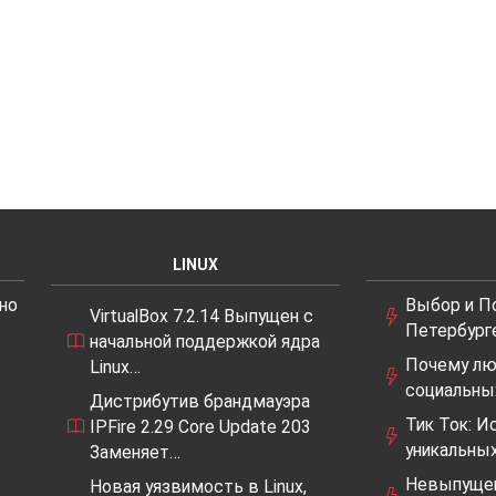
LINUX
но
Выбор и По
VirtualBox 7.2.14 Выпущен с
Петербург
начальной поддержкой ядра
Почему лю
Linux…
социальны
Дистрибутив брандмауэра
Тик Ток: И
IPFire 2.29 Core Update 203
уникальны
Заменяет…
Невыпущен
Новая уязвимость в Linux,