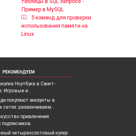
таблицы в SQL запросе -
Пример в MySQL
5 команд для проверки
использования памяти на
Linux
РЕКОМЕНДУЕМ
купка Ноутбука в Санкт-
е: Игровые и…
ди покупают аккаунты в
х сетях: развенчиваем…
скусство привлечения
х подписчиков
ный четырехслотовый кулер