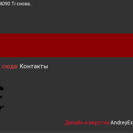
 4090 Ti снова…
я сюда:
Контакты
Д
изайн и верстка:
AndreyEx