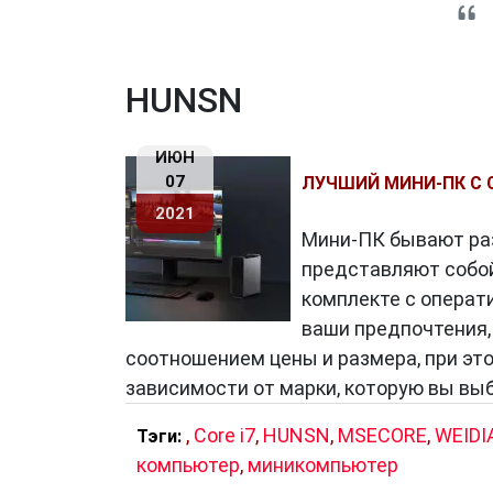
HUNSN
ИЮН
07
ЛУЧШИЙ МИНИ-ПК С C
2021
Мини-ПК бывают раз
представляют собой 
комплекте с операт
ваши предпочтения
соотношением цены и размера, при эт
зависимости от марки, которую вы выб
,
Core i7
,
HUNSN
,
MSECORE
,
WEIDI
Тэги:
компьютер
,
миникомпьютер