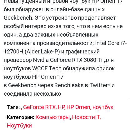
Невыпущенный игровой ноутбук HP Omen 17
был обнаружен в онлайн-базе данных
Geekbench. Это устройство представляет
особый интерес из-за того, что в нем есть не
один, а два важных необъявленных
компонента производительности; Intel Core i7-
12700H (Alder Lake-P) и графический
процессор Nvidia GeForce RTX 3080 Ti для
ноутбуков.WCCF Tech обнаружила список
ноутбуков HP Omen 17
в Geekbench через Benchleaks в Twitter* и
соединила несколько
,
GeForce RTX
,
HP
,
HP Omen
,
ноутбук
Тэги:
Компьютеры
,
НовостиIT
,
Категории:
Ноутбуки