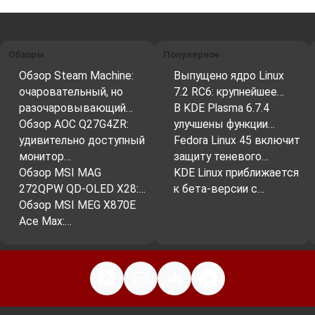
Обзоры
Популярное
Обзор Steam Machine:
Выпущено ядро Linux
очаровательный, но
7.2 RC6: крупнейшее…
разочаровывающий…
В KDE Plasma 6.7.4
Обзор AOC Q27G4ZR:
улучшены функции…
удивительно доступный
Fedora Linux 45 включит
монитор…
защиту теневого…
Обзор MSI MAG
KDE Linux приближается
272QPW QD-OLED X28:…
к бета-версии с…
Обзор MSI MEG X870E
Ace Max:…