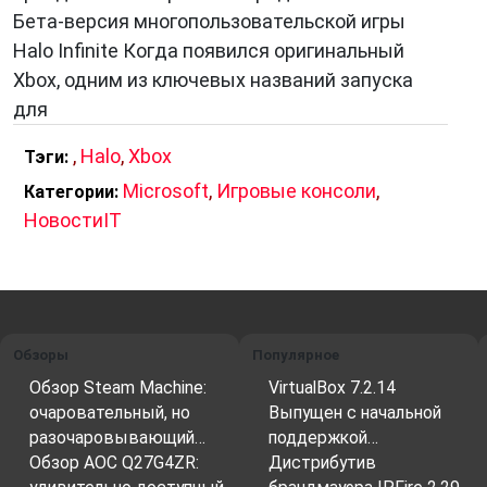
Бета-версия многопользовательской игры
Halo Infinite Когда появился оригинальный
Xbox, одним из ключевых названий запуска
для
,
Halo
,
Xbox
Тэги:
Microsoft
,
Игровые консоли
,
Категории:
НовостиIT
Обзоры
Популярное
Обзор Steam Machine:
VirtualBox 7.2.14
очаровательный, но
Выпущен с начальной
разочаровывающий…
поддержкой…
Обзор AOC Q27G4ZR:
Дистрибутив