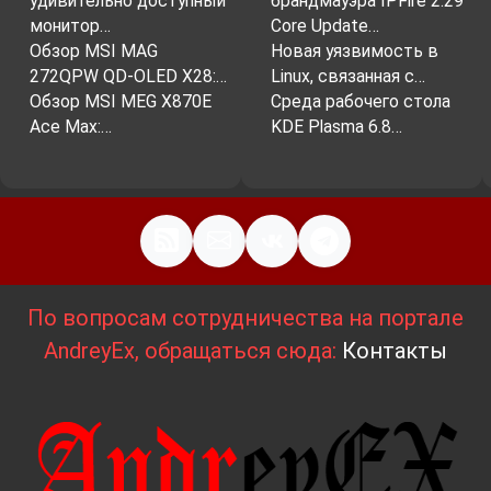
удивительно доступный
брандмауэра IPFire 2.29
монитор…
Core Update…
Обзор MSI MAG
Новая уязвимость в
272QPW QD-OLED X28:…
Linux, связанная с…
Обзор MSI MEG X870E
Среда рабочего стола
Ace Max:…
KDE Plasma 6.8…
По вопросам сотрудничества на портале
AndreyEx, обращаться сюда:
Контакты