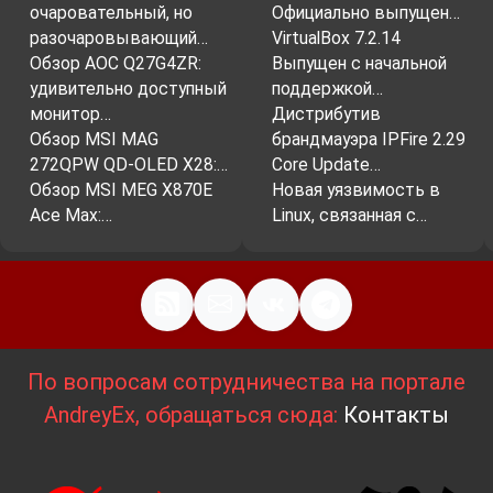
очаровательный, но
Официально выпущен…
разочаровывающий…
VirtualBox 7.2.14
Обзор AOC Q27G4ZR:
Выпущен с начальной
удивительно доступный
поддержкой…
монитор…
Дистрибутив
Обзор MSI MAG
брандмауэра IPFire 2.29
272QPW QD-OLED X28:…
Core Update…
Обзор MSI MEG X870E
Новая уязвимость в
Ace Max:…
Linux, связанная с…
По вопросам сотрудничества на портале
AndreyEx, обращаться сюда:
Контакты