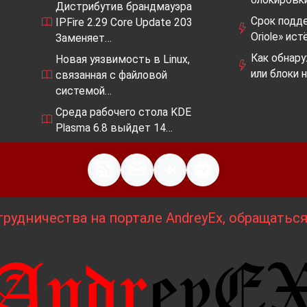
Дистрибутив брандмауэра
Срок подде
IPFire 2.29 Core Update 203
Oriole» ис
Заменяет…
Как обнар
Новая уязвимость в Linux,
или блоки 
связанная с файловой
системой…
Среда рабочего стола KDE
Plasma 6.8 выйдет 14…
рудничества на портале AndreyEx, обращатьс