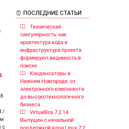
⏰ ПОСЛЕДНИЕ СТАТЬИ
Техническая
сингулярность: как
архитектура кода и
инфраструктура проекта
формируют видимость в
поиске
Конденсаторы в
Б
Нижнем Новгороде: от
электронного компонента
 8
до высокотехнологичного
бизнеса
 /
VirtualBox 7.2.14
ам
Выпущен с начальной
е с
поддержкой ядра Linux 7.2