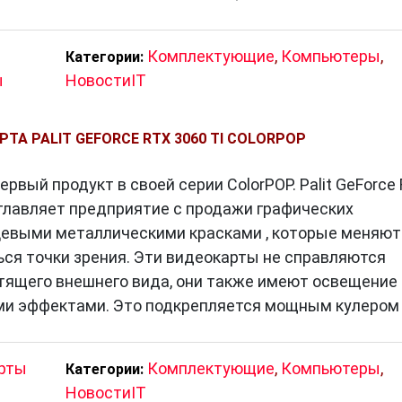
Комплектующие
,
Компьютеры
,
Категории:
ы
НовостиIT
А PALIT GEFORCE RTX 3060 TI COLORPOP
ервый продукт в своей серии ColorPOP. Palit GeForce
озглавляет предприятие с продажи графических
цевыми металлическими красками , которые меняют
ться точки зрения. Эти видеокарты не справляются
стящего внешнего вида, они также имеют освещение
и эффектами. Это подкрепляется мощным кулером
рты
Комплектующие
,
Компьютеры
,
Категории:
НовостиIT