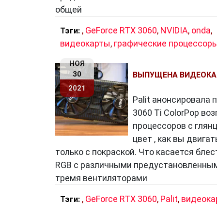
общей
,
GeForce RTX 3060
,
NVIDIA
,
onda
,
Тэги:
видеокарты
,
графические процессор
НОЯ
30
ВЫПУЩЕНА ВИДЕОКАРТ
2021
Palit анонсировала п
3060 Ti ColorPop в
процессоров с глян
цвет , как вы двига
только с покраской. Что касается бле
RGB с различными предустановленным
тремя вентиляторами
,
GeForce RTX 3060
,
Palit
,
видеока
Тэги: