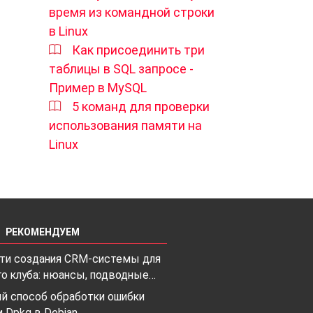
время из командной строки
в Linux
Как присоединить три
таблицы в SQL запросе -
Пример в MySQL
5 команд для проверки
использования памяти на
Linux
РЕКОМЕНДУЕМ
ти создания CRM-системы для
го клуба: нюансы, подводные…
й способ обработки ошибки
 Dpkg в Debian…