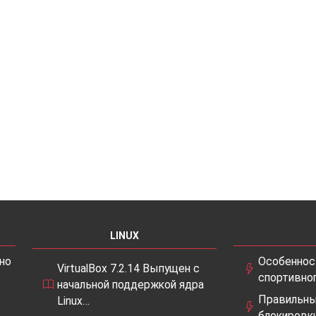
LINUX
но
Особеннос
VirtualBox 7.2.14 Выпущен с
спортивно
начальной поддержкой ядра
Правильны
Linux…
блокировки