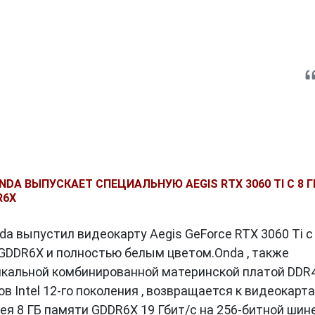
NDA ВЫПУСКАЕТ СПЕЦИАЛЬНУЮ AEGIS RTX 3060 TI С 8 Г
R6X
a выпустил видеокарту Aegis GeForce RTX 3060 Ti с
GDDR6X и полностью белым цветом.Onda , также
икальной комбинированной материнской платой DDR4
в Intel 12-го поколения , возвращается к видеокарт
мея 8 ГБ памяти GDDR6X 19 Гбит/с на 256-битной шин