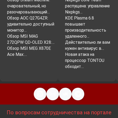
очаровательный, но
распущена: управление
разочаровывающий…
Nixpkgs…
Обзор AOC Q27G4ZR:
KDE Plasma 6.8
удивительно доступный
повышает
монитор…
производительность
Обзор MSI MAG
удаленного…
272QPW QD-OLED X28:…
Действительно ли вам
Обзор MSI MEG X870E
нужен антивирус в…
Ace Max:…
Новая атака на
процессор TONTOU
обходит…
По вопросам сотрудничества на портале