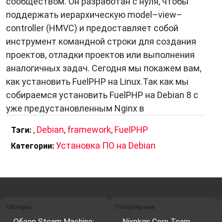
сообществом. Он разработан с нуля, чтобы
поддержать иерархическую model–view–
controller (HMVC) и предоставляет собой
инструмент командной строки для создания
проектов, отладки проектов или выполнения
аналогичных задач. Сегодня мы покажем вам,
как установить FuelPHP на Linux.Так как мы
собираемся установить FuelPHP на Debian 8 с
уже предустановленным Nginx в
,
Debian
,
framework
,
FuelPHP
Тэги:
Установка ПО на Debian
Категории:
Обзоры
Популярное
Обзор Steam Machine:
Nixpkgs Core Team