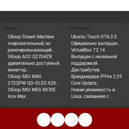
хранящихся на сервере.
Загрузка файлов:
Передача файлов с
вашего компьютера на сервер.
Обзоры
Популярное
Скачивание файлов:
Передача файлов с
сервера на ваш компьютер.
Обзор Steam Machine:
Ubuntu Touch OTA 2.0
очаровательный, но
Официально выпущен…
Создание, удаление и переименование
разочаровывающий…
VirtualBox 7.2.14
файлов и папок:
Управление файловой
Обзор AOC Q27G4ZR:
Выпущен с начальной
системой на сервере.
удивительно доступный
поддержкой…
Перемещение файлов:
Перенос файлов с
монитор…
Дистрибутив
одного места на другое на сервере.
Обзор MSI MAG
брандмауэра IPFire 2.29
272QPW QD-OLED X28:…
Core Update…
Редактирование файлов:
Некоторые FTP-
Обзор MSI MEG X870E
Новая уязвимость в
клиенты позволяют редактировать
Ace Max:…
Linux, связанная с…
текстовые файлы прямо в интерфейсе
программы.
Синхронизация:
Автоматическая
синхронизация файлов между вашим