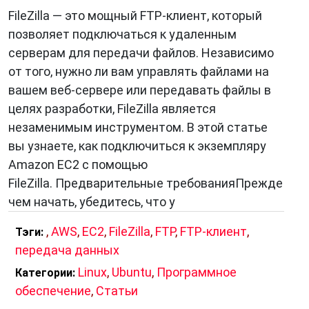
правила обмена данными между
FileZilla — это мощный FTP-клиент, который
компьютером и сервером. Когда вы
позволяет подключаться к удаленным
запускаете FTP-клиент, он подключается к
серверам для передачи файлов. Независимо
FTP-серверу по указанному адресу и порту.
от того, нужно ли вам управлять файлами на
Затем вы можете выполнять различные
вашем веб-сервере или передавать файлы в
операции с файлами на сервере: загружать,
целях разработки, FileZilla является
скачивать, удалять и т.д.
незаменимым инструментом. В этой статье
вы узнаете, как подключиться к экземпляру
Amazon EC2 с помощью
FileZilla. Предварительные требованияПрежде
чем начать, убедитесь, что у
Основные функции FTP-клиентов:
Подключение к FTP-серверу:
Установка
,
AWS
,
EC2
,
FileZilla
,
FTP
,
FTP-клиент
,
Тэги:
соединения с удаленным сервером по
передача данных
указанному адресу и порту.
Linux
,
Ubuntu
,
Программное
Категории:
Просмотр содержимого сервера:
обеспечение
,
Статьи
Отображение списка файлов и папок,