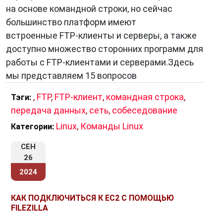
на основе командной строки, но сейчас
удаленном сервере. Это удобно, когда вам
большинство платформ имеют
нужно организовать файлы на сервере или
встроенные FTP-клиенты и серверы, а также
обновить содержимое сайта.
доступно множество сторонних программ для
Доступ к удаленным файлам:
FTP-клиенты
работы с FTP-клиентами и серверами.Здесь
позволяют получить доступ к файлам,
мы представляем 15 вопросов
которые хранятся на удаленном сервере.
Это особенно полезно, если вы работаете
,
FTP
,
FTP-клиент
,
командная строка
,
Тэги:
над проектом совместно с другими людьми
передача данных
,
сеть
,
собеседование
или если вам нужно получить доступ к
Linux
,
Команды Linux
Категории:
файлам с любого устройства,
подключенного к интернету.
СЕН
26
2024
Как работает FTP-клиент?
КАК ПОДКЛЮЧИТЬСЯ К EC2 С ПОМОЩЬЮ
FTP-клиент работает по протоколу FTP (File
FILEZILLA
Transfer Protocol). Этот протокол определяет