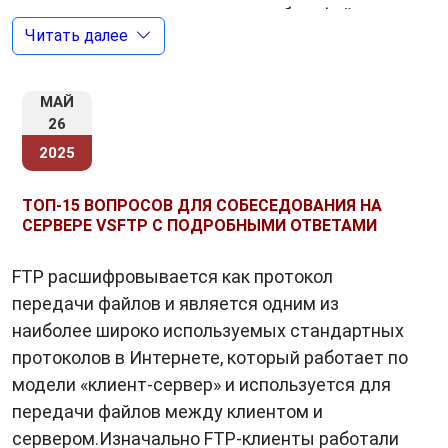
копировать туда или оттуда любые файлы.
Читать далее
Именно такую возможность предоставляет
FTP-клиент.
МАЙ
26
Для чего нужен FTP-клиент?
2025
Передача файлов:
Основная функция FTP-
ТОП-15 ВОПРОСОВ ДЛЯ СОБЕСЕДОВАНИЯ НА
клиента – это передача файлов между
СЕРВЕРЕ VSFTP С ПОДРОБНЫМИ ОТВЕТАМИ
вашим компьютером и удаленным сервером.
FTP расшифровывается как протокол
Вы можете загружать файлы на сервер
передачи файлов и является одним из
(например, для размещения сайта) или
наиболее широко используемых стандартных
скачивать файлы с сервера (например,
протоколов в Интернете, который работает по
резервные копии).
модели «клиент-сервер» и используется для
Управление файлами:
С помощью FTP-
передачи файлов между клиентом и
клиента вы можете создавать, удалять,
сервером.Изначально FTP-клиенты работали
переименовывать и перемещать файлы на