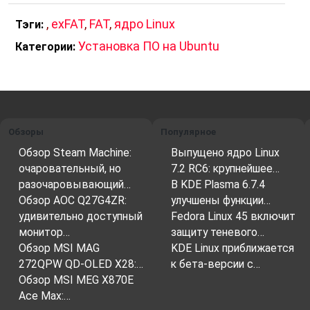
,
exFAT
,
FAT
,
ядро Linux
Тэги:
Установка ПО на Ubuntu
Категории:
Обзоры
Популярное
Обзор Steam Machine:
Выпущено ядро Linux
очаровательный, но
7.2 RC6: крупнейшее…
разочаровывающий…
В KDE Plasma 6.7.4
Обзор AOC Q27G4ZR:
улучшены функции…
удивительно доступный
Fedora Linux 45 включит
монитор…
защиту теневого…
Обзор MSI MAG
KDE Linux приближается
272QPW QD-OLED X28:…
к бета-версии с…
Обзор MSI MEG X870E
Ace Max:…