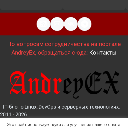
По вопросам сотрудничества на портале
AndreyEx, обращаться сюда:
Контакты
IT-блог о Linux, DevOps и серверных технологиях.
2011 - 2026
Этот сайт использует куки для улучшения вашего опыта.
Д
изайн и верстка:
AndreyEx