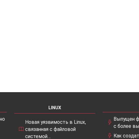
LINUX
но
Выпущен ф
Новая уязвимость в Linux,
с более в
связанная с файловой
Как создат
системой…