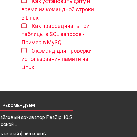
Как установить дату и
время из командной строки
в Linux
Как присоединить три
таблицы в SQL запросе -
Пример в MySQL
5 команд для проверки
использования памяти на
Linux
РЕКОМЕНДУЕМ
айловый архиватор PeaZip 10.5
ысокой…
ь новый файл в Vim?