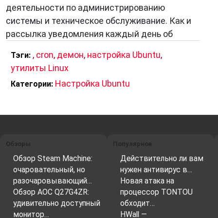
деятельности по администрированию
системы и техническое обслуживание. Как и
рассылка уведомления каждый день об
,
cron
,
демон
,
настройка Ubuntu
,
Тэги:
утилиты Linux
Настройка Ubuntu
Категории:
Обзоры
Популярное
Обзор Steam Machine:
Действительно ли вам
очаровательный, но
нужен антивирус в…
разочаровывающий…
Новая атака на
Обзор AOC Q27G4ZR:
процессор TONTOU
удивительно доступный
обходит…
монитор…
HWall —