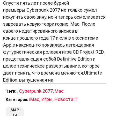
Одним из самых обсуждаемых аспектов
Спустя пять лет после бурной
Cyberpunk 2077 стала работа актеров и
премьеры Cyberpunk 2077 не только сумел
создание невероятно реалистичных
искупить свою вину, но и теперь осмеливается
персонажей. Знаменитости, такие как Киану
завоевать новую территорию: Mac. После
Ривз, сыграли ключевые роли и придали игре
своего недатированного анонса в
дополнительный шарм. Взаимодействуя с
конце прошлого года 17 июля в экосистеме
персонажами, игроки погружаются в живой и
Apple наконец-то появилась легендарная
убедительный мир, где каждый персонаж
футуристическая ролевая игра CD Projekt RED,
имеет свою историю и мотивацию.
представляющая собой Definitive Edition и
целое техническое развертывание, которое
Кроме того, Cyberpunk 2077 предлагает
дает понять, что времена меняются.Ultimate
игрокам огромное количество миссий и
Edition, выпущенная на
заданий, раскрывающих множество аспектов
будущего мира. От захватывающих
,
Cyberpunk 2077
,
Mac
Тэги:
перестрелок и погонь до сложных ролевых
iMac
,
Игры
,
НовостиIT
Категории:
диалогов и расследований, игра обещает
разнообразное и насыщенное игровое
МАР
14