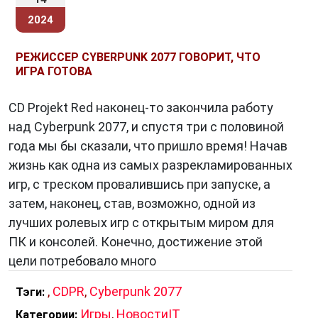
испытание.
2024
Однако релиз Cyberpunk 2077 сопровождался
не только положительными отзывами.
РЕЖИССЕР CYBERPUNK 2077 ГОВОРИТ, ЧТО
Проблемы с производительностью на старых
ИГРА ГОТОВА
консолях и некоторые технические
недоработки вызвали недовольство игроков и
CD Projekt Red наконец-то закончила работу
критиков. CD Projekt Red была вынуждена
над Cyberpunk 2077, и спустя три с половиной
приложить усилия для устранения проблем и
года мы бы сказали, что пришло время! Начав
улучшения игрового опыта.
жизнь как одна из самых разрекламированных
игр, с треском провалившись при запуске, а
затем, наконец, став, возможно, одной из
лучших ролевых игр с открытым миром для
В заключение, Cyberpunk 2077 — это игра,
ПК и консолей. Конечно, достижение этой
объединившая в себе амбиции разработчиков,
цели потребовало много
креативность актеров и голодные
впечатления игроков. Она предоставила
,
CDPR
,
Cyberpunk 2077
Тэги:
уникальную возможность окунуться в
Игры
,
НовостиIT
Категории: