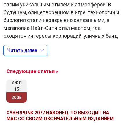
своим уникальным стилем и атмосферой. В
будущем, олицетворенном в игре, технологии и
биология стали неразрывно связанными, а
мегаполис Найт-Сити стал местом, где
сходятся интересы корпораций, уличных банд
и тех, кто ищет свою удачу.
Читать далее
Главный герой игры — «гражданин» по имени
V. Игроки могут настроить внешность и
Следующие статьи »
характер героя, что придает игре
индивидуальность. Персонаж Ви
ИЮЛ
сталкивается с множеством выборов,
15
влияющих на сюжет и окружающий мир. Эти
2025
решения могут повлиять на то, как сложится
судьба героя и его окружающих, что придает
CYBERPUNK 2077 НАКОНЕЦ-ТО ВЫХОДИТ НА
игре высокую степень переиграбельности.
MAC СО СВОИМ ОКОНЧАТЕЛЬНЫМ ИЗДАНИЕМ