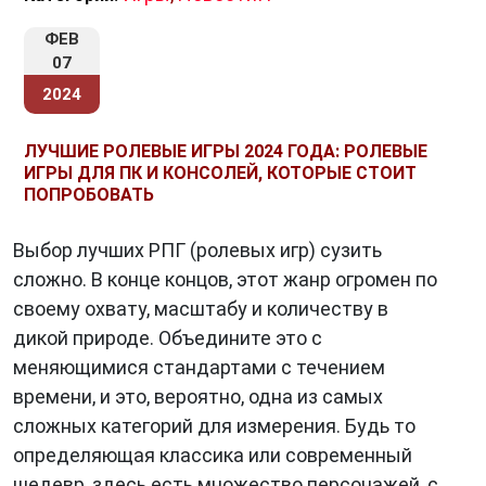
ошеломляющий мир будущего, где технологии
и человечность переплелись в опасной
ФЕВ
танцевальной партнерше. Несмотря на
07
начальные технические сложности, игра
2024
остается памятным событием в истории
игровой индустрии, продолжая завоевывать
ЛУЧШИЕ РОЛЕВЫЕ ИГРЫ 2024 ГОДА: РОЛЕВЫЕ
ИГРЫ ДЛЯ ПК И КОНСОЛЕЙ, КОТОРЫЕ СТОИТ
сердца игроков и вдохновлять на
ПОПРОБОВАТЬ
размышления о будущем человечества.
Выбор лучших РПГ (ролевых игр) сузить
сложно. В конце концов, этот жанр огромен по
своему охвату, масштабу и количеству в
дикой природе. Объедините это с
меняющимися стандартами с течением
времени, и это, вероятно, одна из самых
сложных категорий для измерения. Будь то
определяющая классика или современный
шедевр, здесь есть множество персонажей, с