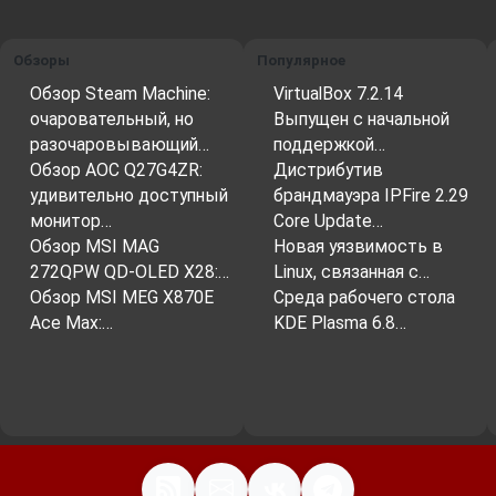
Обзоры
Популярное
Обзор Steam Machine:
VirtualBox 7.2.14
очаровательный, но
Выпущен с начальной
разочаровывающий…
поддержкой…
Обзор AOC Q27G4ZR:
Дистрибутив
удивительно доступный
брандмауэра IPFire 2.29
монитор…
Core Update…
Обзор MSI MAG
Новая уязвимость в
272QPW QD-OLED X28:…
Linux, связанная с…
Обзор MSI MEG X870E
Среда рабочего стола
Ace Max:…
KDE Plasma 6.8…