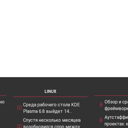
LINUX
но
Обзор и с
Среда рабочего стола KDE
фреймворк
Plasma 6.8 выйдет 14…
Аутстаффи
Спустя несколько месяцев
проектах: 
возобновился спор между