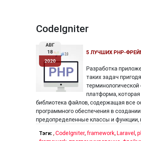
CodeIgniter
АВГ
18
5 ЛУЧШИХ PHP-ФРЕЙМ
2020
Разработка приложен
таких задач пригод
терминологической 
платформа, которая
библиотека файлов, содержащая все о
программного обеспечения в создании
предопределенные классы и функции,
,
CodeIgniter
,
framework
,
Laravel
,
p
Тэги: