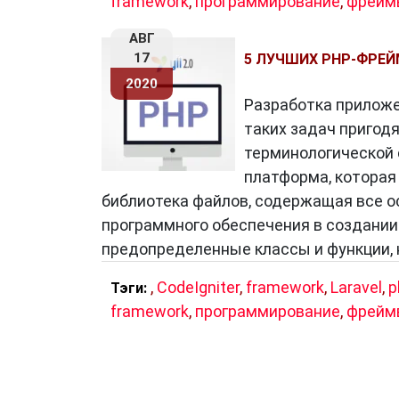
framework
,
программирование
,
фрейм
АВГ
17
5 ЛУЧШИХ PHP-ФРЕЙ
2020
Разработка приложен
таких задач пригод
терминологической 
платформа, которая
библиотека файлов, содержащая все о
программного обеспечения в создании
предопределенные классы и функции,
,
CodeIgniter
,
framework
,
Laravel
,
p
Тэги:
framework
,
программирование
,
фрейм