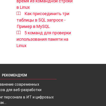
время из командной строки
в Linux
Как присоединить три
таблицы в SQL запросе -
Пример в MySQL
5 команд для проверки
использования памяти на
Linux
РЕКОМЕНДУЕМ
равнение современных
ов для веб-разработки
нг персонала в ИТ и цифровых
как…