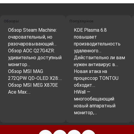
Обзоры
Популярное
Обзор Steam Machine:
KDE Plasma 6.8
очаровательный, но
повышает
разочаровывающий…
производительность
Обзор AOC Q27G4ZR:
удаленного…
удивительно доступный
Действительно ли вам
монитор…
нужен антивирус в…
Обзор MSI MAG
Новая атака на
272QPW QD-OLED X28:…
процессор TONTOU
Обзор MSI MEG X870E
обходит…
Ace Max:…
HWall —
многообещающий
новый аппаратный
монитор,…