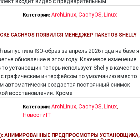
омплект входит видео с предварительным
ArchLinux
,
CachyOS
,
Linux
Категории:
СКЕ CACHYOS ПОЯВИЛСЯ МЕНЕДЖЕР ПАКЕТОВ SHELLY
h выпустила ISO-образ за апрель 2026 года на базе 
 третье обновление в этом году. Ключевое изменение
что установщик теперь использует Shelly в качестве
 с графическим интерфейсом по умолчанию вместо
мм автоматически создается постоянный снимок
кой восстановления. Кроме
ArchLinux
,
CachyOS
,
Linux
,
Категории:
НовостиIT
6): АНИМИРОВАННЫЕ ПРЕДПРОСМОТРЫ УСТАНОВЩИКА,