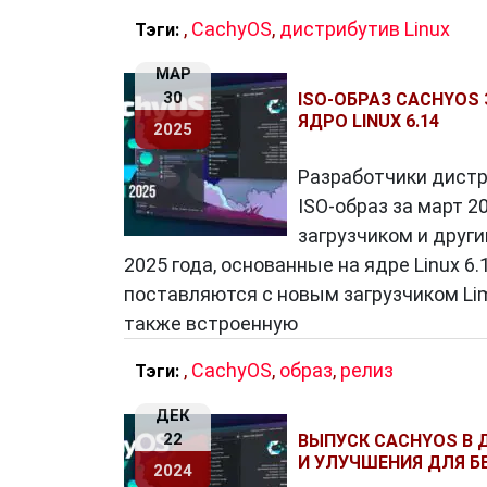
,
CachyOS
,
дистрибутив Linux
Тэги:
МАР
30
ISO-ОБРАЗ CACHYOS
ЯДРО LINUX 6.14
2025
Разработчики дистр
ISO-образ за март 2
загрузчиком и друг
2025 года, основанные на ядре Linux 6.
поставляются с новым загрузчиком Limi
также встроенную
,
CachyOS
,
образ
,
релиз
Тэги:
ДЕК
22
ВЫПУСК CACHYOS В Д
И УЛУЧШЕНИЯ ДЛЯ Б
2024