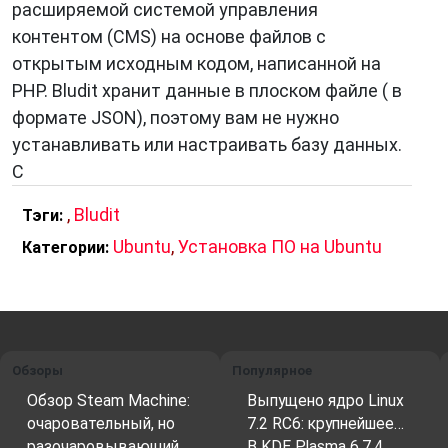
расширяемой системой управления
контентом (CMS) на основе файлов с
открытым исходным кодом, написанной на
PHP. Bludit хранит данные в плоском файле ( в
формате JSON), поэтому вам не нужно
устанавливать или настраивать базу данных.
С
,
Bludit
Тэги:
Ubuntu
,
Установка ПО на Ubuntu
Категории:
Обзоры
Популярное
Обзор Steam Machine:
Выпущено ядро Linux
очаровательный, но
7.2 RC6: крупнейшее…
разочаровывающий…
В KDE Plasma 6.7.4