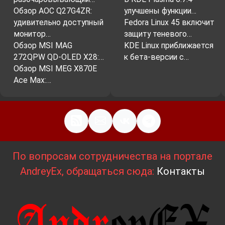
Обзор AOC Q27G4ZR:
улучшены функции…
удивительно доступный
Fedora Linux 45 включит
монитор…
защиту теневого…
Обзор MSI MAG
KDE Linux приближается
272QPW QD-OLED X28:…
к бета-версии с…
Обзор MSI MEG X870E
Ace Max:…
По вопросам сотрудничества на портале
AndreyEx, обращаться сюда:
Контакты