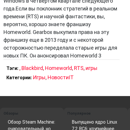
Windows в четвертом квартале следующего
года.Если вы поклонник стратегий в реальном
времени (RTS) и научной фантастики, вы,
вероятно, хорошо знаете франшизу
Homeworld. Gearbox выкупила права на эту
франшизу еще в 2013 году и с некоторой
осторожностью переделала старые игры для
новых ПК. Он анонсировал Homeworld 3
,
Blackbird
,
Homeworld
,
RTS
,
игры
Тэги:
Игры
,
НовостиIT
Категории:
Обзоры
Популярное
Обзор Steam Machine:
Выпущено ядро Linux
очаровательный, но
7.2 RC6: крупнейшее…