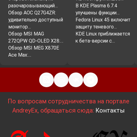
разочаровывающий…
В KDE Plasma 6.7.4
Обзор AOC Q27G4ZR:
улучшены функции…
удивительно доступный
Fedora Linux 45 включит
монитор…
защиту теневого…
Обзор MSI MAG
KDE Linux приближается
272QPW QD-OLED X28:…
к бета-версии с…
Обзор MSI MEG X870E
Ace Max:…
По вопросам сотрудничества на портале
AndreyEx, обращаться сюда:
Контакты