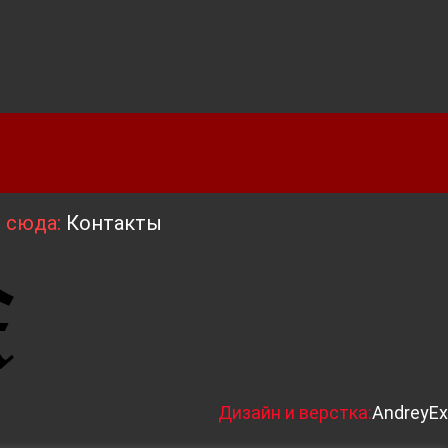
я сюда:
Контакты
Д
изайн и верстка:
AndreyEx