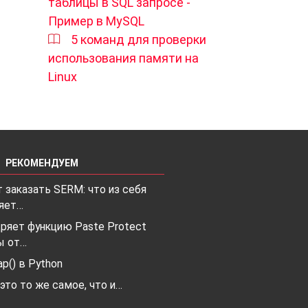
таблицы в SQL запросе -
Пример в MySQL
5 команд для проверки
использования памяти на
Linux
РЕКОМЕНДУЕМ
 заказать SERM: что из себя
яет…
ряет функцию Paste Protect
ы от…
p() в Python
 это то же самое, что и…