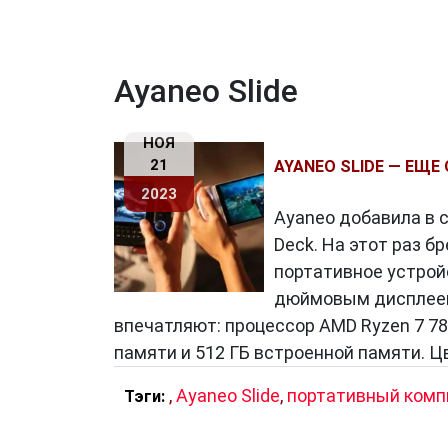
Ayaneo Slide
НОЯ
21
AYANEO SLIDE — ЕЩ
2023
Ayaneo добавила в 
Deck. На этот раз б
портативное устройс
дюймовым дисплеем
впечатляют: процессор AMD Ryzen 7 78
памяти и 512 ГБ встроенной памяти. Ц
,
Ayaneo Slide
,
портативный комп
Тэги: