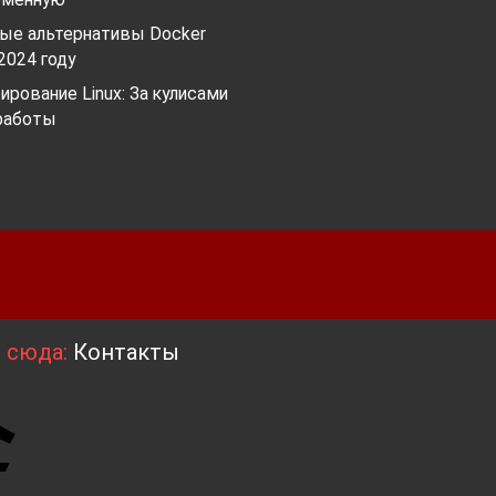
ные альтернативы Docker
2024 году
рование Linux: За кулисами
работы
я сюда:
Контакты