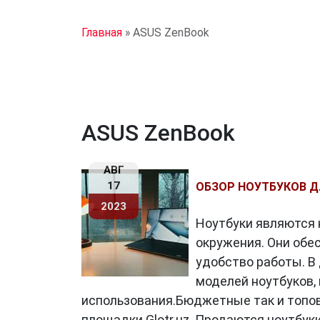
Главная
»
ASUS ZenBook
ASUS ZenBook
АВГ
17
ОБЗОР НОУТБУКОВ 
2023
Ноутбуки являются
окружения. Они обе
удобство работы. В
моделей ноутбуков,
использования.Бюджетные так и топов
площадки Glotr.uz. Продаются ноутбук