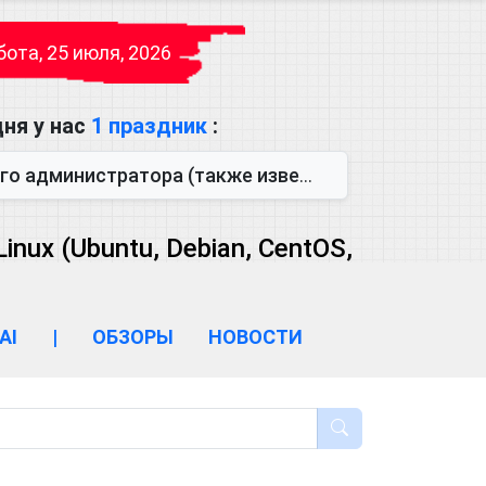
ота, 25 июля, 2026
ня у нас
1 праздник
:
также известен как День сисадмина) — праздник, который отмечается...
ux (Ubuntu, Debian, CentOS,
AI
|
ОБЗОРЫ
НОВОСТИ