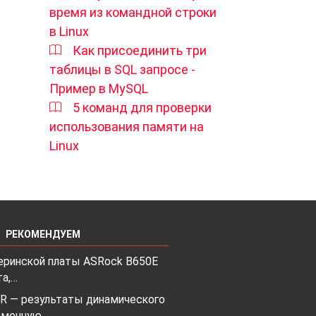
время из командной строки
в Linux
Как присоединить три
таблицы в SQL запросе -
Пример в MySQL
5 команд для проверки
использования памяти на
Linux
РЕКОМЕНДУЕМ
еринской платы ASRock B650E
та,…
R — результаты динамического
еменную