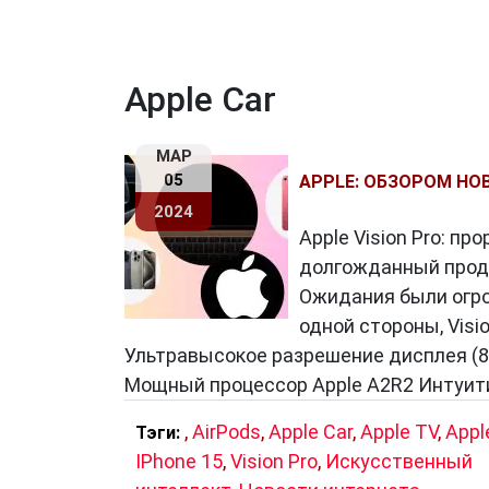
Apple Car
МАР
05
APPLE: ОБЗОРОМ НОВ
2024
Apple Vision Pro: п
долгожданный продук
Ожидания были огро
одной стороны, Vis
Ультравысокое разрешение дисплея (8K
Мощный процессор Apple A2R2 Интуит
,
AirPods
,
Apple Car
,
Apple TV
,
Appl
Тэги:
IPhone 15
,
Vision Pro
,
Искусственный