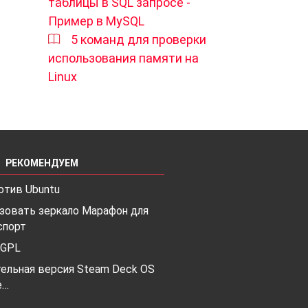
таблицы в SQL запросе -
Пример в MySQL
5 команд для проверки
использования памяти на
Linux
РЕКОМЕНДУЕМ
отив Ubuntu
ьзовать зеркало Марафон для
спорт
 GPL
ельная версия Steam Deck OS
e…