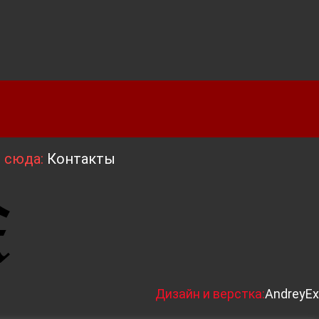
я сюда:
Контакты
Д
изайн и верстка:
AndreyEx