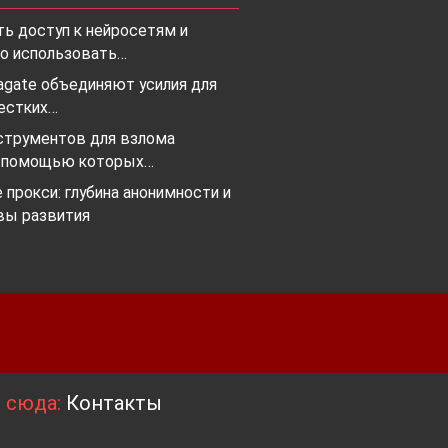
ть доступ к нейросетям и
о использовать…
agate объединяют усилия для
естких…
струментов для взлома
с помощью которых…
прокси: глубина анонимности и
вы развития
я сюда:
Контакты