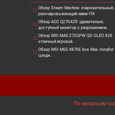
Обзор Steam Machine: очаровательный, 
разочаровывающий мини-ПК
Обзор AOC Q27G4ZR: удивительно
доступный монитор с разрешением…
Обзор MSI MAG 272QPW QD-OLED X28:
отличный игровой…
Обзор MSI MEG X870E Ace Max: полубог
среди…
По вопросам сот