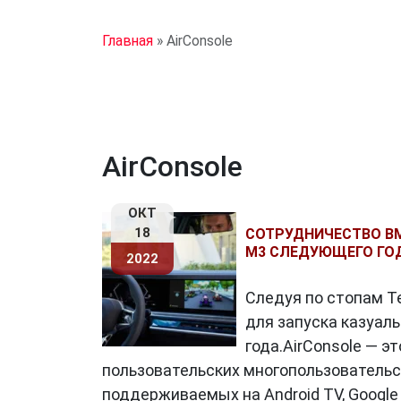
Главная
»
AirConsole
AirConsole
ОКТ
18
СОТРУДНИЧЕСТВО BM
M3 СЛЕДУЮЩЕГО ГО
2022
Следуя по стопам Te
для запуска казуаль
года.AirConsole — э
пользовательских многопользовательс
поддерживаемых на Android TV, Google 