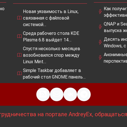
но
Как получи
Новая уязвимость в Linux,
эффективн
связанная с файловой
QNAP и Se
системой…
выпуска ж
Среда рабочего стола KDE
Десять ин
Plasma 6.8 выйдет 14…
Windows, 
Спустя несколько месяцев
Анонимные 
возобновился спор между
перспекти
Linux Mint…
Simple Taskbar добавляет в
рабочий стол GNOME панель…
рудничества на портале AndreyEx, обращатьс