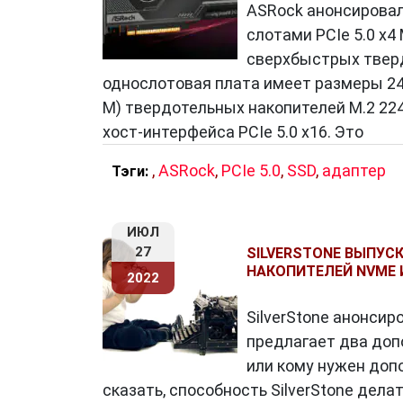
ASRock анонсировал
слотами PCIe 5.0 x
сверхбыстрых тверд
однослотовая плата имеет размеры 24
M) твердотельных накопителей M.2 2242
хост-интерфейса PCIe 5.0 x16. Это
,
ASRock
,
PCIe 5.0
,
SSD
,
адаптер
Тэги:
ИЮЛ
27
SILVERSTONE ВЫПУСК
НАКОПИТЕЛЕЙ NVME 
2022
SilverStone анонсир
предлагает два допо
или кому нужен доп
сказать, способность SilverStone дел