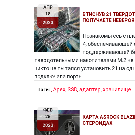
АПР
18
ВТИСНУВ 21 ТВЕРДОТ
ПОЛУЧАЕТЕ НЕВЕРОЯ
2023
Познакомьтесь с пла
4, обеспечивающей 
поддерживающей без
твердотельными накопителями M.2 не я
никто не пытался установить 21 на од
подключала порты
,
Apex
,
SSD
,
адаптер
,
хранилище
Тэги:
ФЕВ
25
КАРТА ASROCK BLAZI
СТЕРОИДАХ
2023