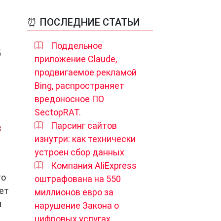
⏰ ПОСЛЕДНИЕ СТАТЬИ
Поддельное
приложение Claude,
продвигаемое рекламой
Bing, распространяет
вредоносное ПО
SectopRAT.
Парсинг сайтов
8
изнутри: как технически
устроен сбор данных
Компания AliExpress
то
оштрафована на 550
ет
миллионов евро за
ы
нарушение Закона о
цифровых услугах.