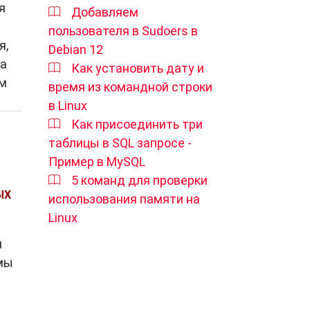
я
Добавляем
пользователя в Sudoers в
я,
Debian 12
ша
Как установить дату и
ем
время из командной строки
в Linux
Как присоединить три
таблицы в SQL запросе -
Пример в MySQL
5 команд для проверки
ЫХ
использования памяти на
Linux
я
емы