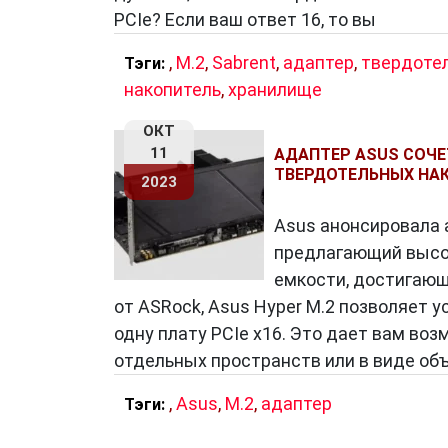
PCIe? Если ваш ответ 16, то вы
,
M.2
,
Sabrent
,
адаптер
,
твердоте
Тэги:
накопитель
,
хранилище
ОКТ
11
АДАПТЕР ASUS СОЧЕ
ТВЕРДОТЕЛЬНЫХ НАК
2023
Asus анонсировала а
предлагающий высо
емкости, достигающи
от ASRock, Asus Hyper M.2 позволяет 
одну плату PCIe x16. Это дает вам во
отдельных пространств или в виде об
,
Asus
,
M.2
,
адаптер
Тэги: