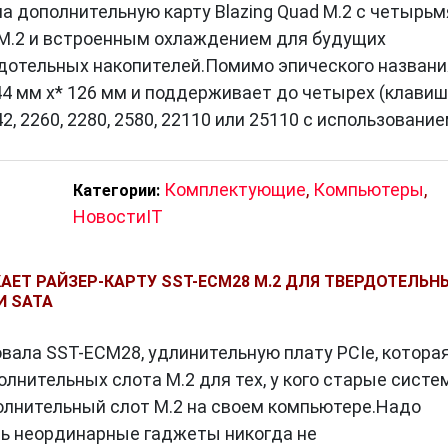
а дополнительную карту Blazing Quad M.2 с четырьм
4 M.2 и встроенным охлаждением для будущих
отельных накопителей.Помимо эпического названи
4 мм x* 126 мм и поддерживает до четырех (клави
, 2260, 2280, 2580, 22110 или 25110 с использовани
Комплектующие
,
Компьютеры
,
Категории:
НовостиIT
АЕТ РАЙЗЕР-КАРТУ SST-ECM28 M.2 ДЛЯ ТВЕРДОТЕЛЬН
И SATA
овала SST-ECM28, удлинительную плату PCIe, котора
лнительных слота M.2 для тех, у кого старые сист
олнительный слот M.2 на своем компьютере.Надо
ать неординарные гаджеты никогда не