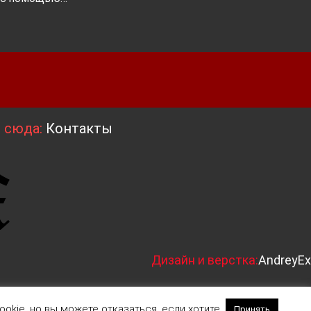
я сюда:
Контакты
Д
изайн и верстка:
AndreyEx
okie, но вы можете отказаться, если хотите.
Принять