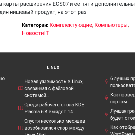
а карты расширения ECS07 и ее пяти дополнительны
дин нишевый продукт, на этот раз
Комплектующие
,
Компьютеры
,
Категории:
НовостиIT
LINUX
но
6 лучших п
Новая уязвимость в Linux,
пользовате
связанная с файловой
Как прове
системой…
портом
Среда рабочего стола KDE
Лучшая граф
Plasma 6.8 выйдет 14…
будет сто
Спустя несколько месяцев
Как отобр
возобновился спор между
WordPress
Linux Mint…