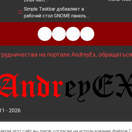
Simple Taskbar добавляет в
рабочий стол GNOME панель…
рудничества на портале AndreyEx, обращатьс
11 - 2026
Читая этот сайт вы даете согласие на использование файлов Co