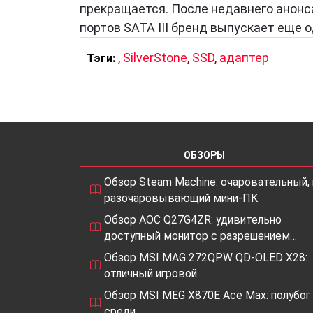
прекращается. После недавнего анонс
портов SATA III бренд выпускает еще о
,
SilverStone
,
SSD
,
адаптер
Тэги:
ОБЗОРЫ
Обзор Steam Machine: очаровательный, 
разочаровывающий мини-ПК
Обзор AOC Q27G4ZR: удивительно
доступный монитор с разрешением…
Обзор MSI MAG 272QPW QD-OLED X28:
отличный игровой…
Обзор MSI MEG X870E Ace Max: полубог
среди…