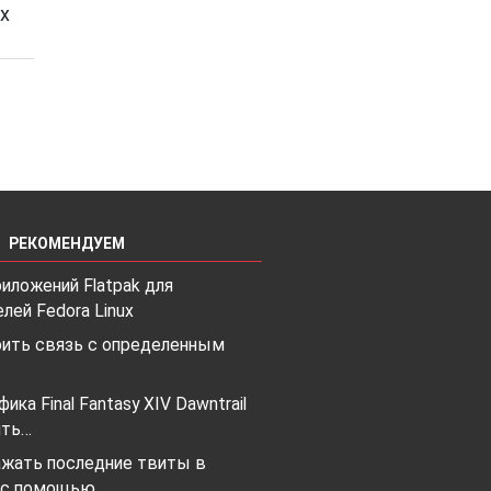
х
РЕКОМЕНДУЕМ
риложений Flatpak для
лей Fedora Linux
рить связь с определенным
ика Final Fantasy XIV Dawntrail
ить…
ажать последние твиты в
 с помощью…