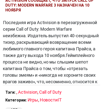
ACTIVISION СООБЩАЕТ, ЧТО ЗАПУСК CALL OF
DUTY: MODERN WARFARE 3 НАЗНАЧЕН НА 10
НОЯБРЯ
Последняя игра Activision в перезагруженной
серии Call of Duty: Modern Warfare
неизбежна. Издатель выпустил 40-секундный
тизер, раскрывающий возвращение всеми
любимого главного героя капитана Прайса, а
также дату выхода 10 ноября.Геймплейного
процесса не видно, но мы слышим шепот
капитана Прайса о том, чтобы «отрезать
головы змеям» и «никогда не хороните своих
врагов заживо», что, несомненно, относится к
,
Activision
,
Call of Duty
Тэги:
Игры
,
НовостиIT
Категории: