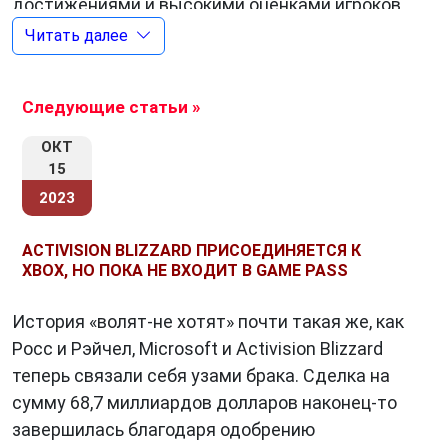
достижениями и высокими оценками игроков
и критиков. Многие из их игр стали
Читать далее
бестселлерами и получили престижные
награды за инновационный дизайн,
Следующие статьи »
захватывающий сюжет и высокий уровень
геймплея.
ОКТ
15
Популярные франшизы
2023
Компания
Activision
является создателем и
издателем множества популярных франшиз.
ACTIVISION BLIZZARD ПРИСОЕДИНЯЕТСЯ К
Среди них:
XBOX, НО ПОКА НЕ ВХОДИТ В GAME PASS
Call of Duty
:
Серия шутеров от первого лица,
История «волят-не хотят» почти такая же, как
которая покорила мир своими
Росс и Рэйчел, Microsoft и Activision Blizzard
реалистичными битвами и захватывающим
теперь связали себя узами брака. Сделка на
сюжетом. «Call of Duty» стала настоящим
сумму 68,7 миллиардов долларов наконец-то
явлением в мире видеоигр, объединив
завершилась благодаря одобрению
миллионы игроков в онлайн-сражениях.