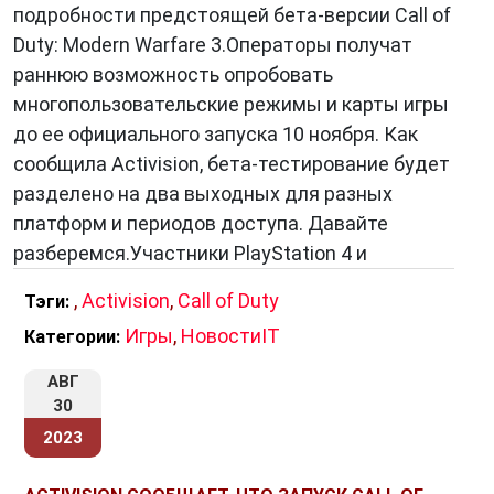
подробности предстоящей бета-версии Call of
благотворительные акции и поддерживая
Duty: Modern Warfare 3.Операторы получат
различные программы помощи. Компания
раннюю возможность опробовать
стремится делать мир лучше не только через
многопользовательские режимы и карты игры
свои игры, но и через вовлечение в
до ее официального запуска 10 ноября. Как
общественные инициативы.
сообщила Activision, бета-тестирование будет
разделено на два выходных для разных
платформ и периодов доступа. Давайте
Заключение
разберемся.Участники PlayStation 4 и
Своими инновациями, высоким качеством
игр и богатой историей
Activision
продолжает
,
Activision
,
Call of Duty
Тэги:
оставаться ключевой фигурой в мире
Игры
,
НовостиIT
Категории:
разработки и издания видеоигр. Её
популярные франшизы и влияние на игровую
АВГ
30
индустрию делают её незаменимой частью
2023
современной развлекательной культуры.