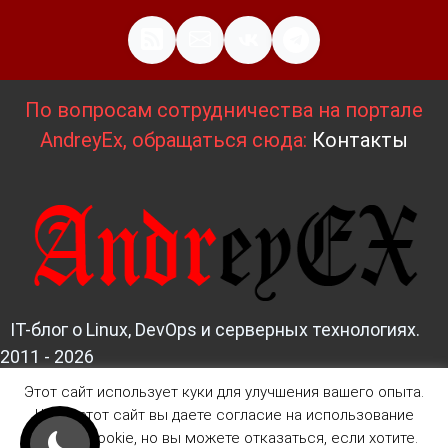
По вопросам сотрудничества на портале
AndreyEx, обращаться сюда:
Контакты
IT-блог о Linux, DevOps и серверных технологиях.
2011 - 2026
Этот сайт использует куки для улучшения вашего опыта.
Д
изайн и верстка:
AndreyEx
Читая этот сайт вы даете согласие на использование
файлов Cookie, но вы можете отказаться, если хотите.