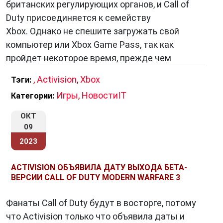
британских регулирующих органов, и Call of
Skylanders:
Инновационная франшиза,
Duty присоединяется к семейству
объединяющая виртуальный мир и
Xbox. Однако не спешите загружать свой
физические игрушки. Игроки могут
компьютер или Xbox Game Pass, так как
погрузиться в увлекательные приключения и
пройдет некоторое время, прежде чем
использовать реальные фигурки для
,
Activision
,
Xbox
Тэги:
взаимодействия с игрой.
Crash Bandicoot:
Культовая платформенная
Игры
,
НовостиIT
Категории:
серия, которая завоевала сердца игроков с
ОКТ
момента своего дебюта. Неповторимый
09
стиль и яркий персонаж делают эту
2023
франшизу незабываемой.
ACTIVISION ОБЪЯВИЛА ДАТУ ВЫХОДА БЕТА-
ВЕРСИИ CALL OF DUTY MODERN WARFARE 3
Социальная ответственность
Фанаты Call of Duty будут в восторге, потому
Activision
также проявляет социальную
что Activision только что объявила даты и
ответственность, организуя