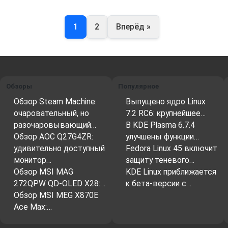
1
2
Вперёд »
Обзоры
Популярное
Обзор Steam Machine:
Выпущено ядро Linux
очаровательный, но
7.2 RC6: крупнейшее…
разочаровывающий…
В KDE Plasma 6.7.4
Обзор AOC Q27G4ZR:
улучшены функции…
удивительно доступный
Fedora Linux 45 включит
монитор…
защиту теневого…
Обзор MSI MAG
KDE Linux приближается
272QPW QD-OLED X28:…
к бета-версии с…
Обзор MSI MEG X870E
Ace Max:…