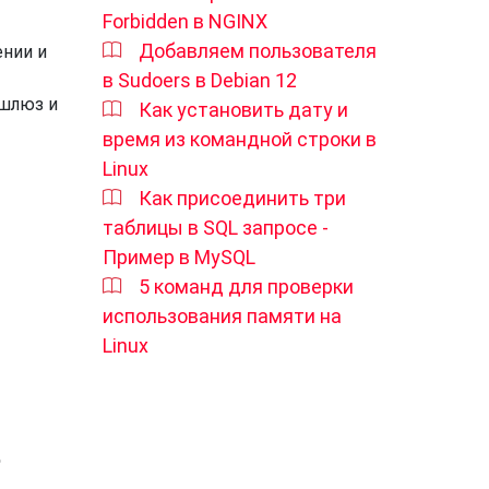
Forbidden в NGINX
Добавляем пользователя
ении и
в Sudoers в Debian 12
 шлюз и
Как установить дату и
время из командной строки в
Linux
Как присоединить три
таблицы в SQL запросе -
Пример в MySQL
5 команд для проверки
использования памяти на
Linux
о