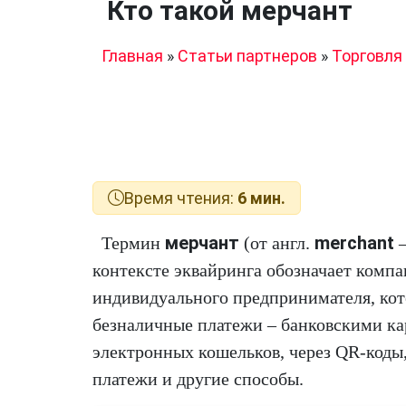
Кто такой мерчант
Главная
»
Статьи партнеров
»
Торговля
Время чтения:
6 мин.
мерчант
merchant
Термин
(от англ.
—
контексте эквайринга обозначает комп
индивидуального предпринимателя, ко
безналичные платежи – банковскими к
электронных кошельков, через QR-коды
платежи и другие способы.