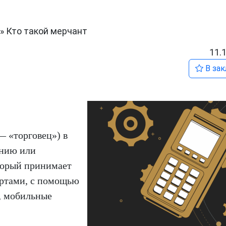
»
Кто такой мерчант
11.
В зак
 «торговец») в
анию или
торый принимает
артами, с помощью
, мобильные