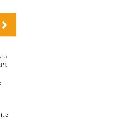
ура
PI,
е
, с