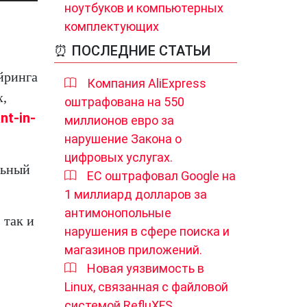
ноутбуков и компьютерных
комплектующих
⏰ ПОСЛЕДНИЕ СТАТЬИ
йринга
Компания AliExpress
х,
оштрафована на 550
nt-in-
миллионов евро за
нарушение Закона о
цифровых услугах.
льный
ЕС оштрафовал Google на
1 миллиард долларов за
антимонопольные
 так и
нарушения в сфере поиска и
магазинов приложений.
Новая уязвимость в
Linux, связанная с файловой
системой RefluXFS,