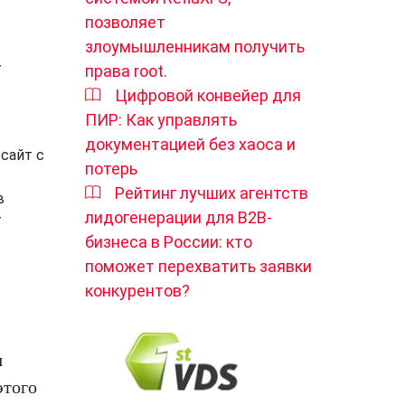
позволяет
злоумышленникам получить
-
права root.
Цифровой конвейер для
ПИР: Как управлять
документацией без хаоса и
сайт с
потерь
Рейтинг лучших агентств
в
лидогенерации для B2B-
т
бизнеса в России: кто
поможет перехватить заявки
конкурентов?
я
этого