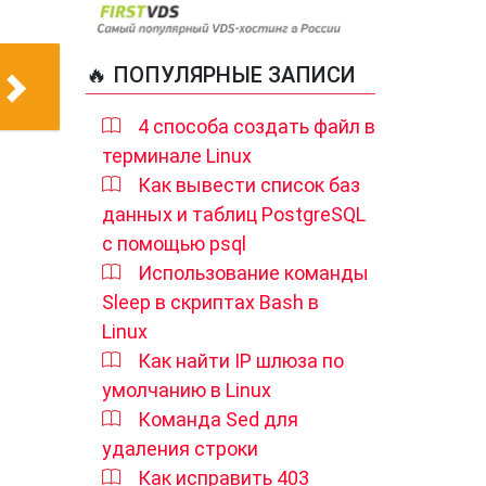
🔥 ПОПУЛЯРНЫЕ ЗАПИСИ
4 способа создать файл в
терминале Linux
Как вывести список баз
данных и таблиц PostgreSQL
с помощью psql
Использование команды
Sleep в скриптах Bash в
Linux
Как найти IP шлюза по
умолчанию в Linux
Команда Sed для
удаления строки
Как исправить 403