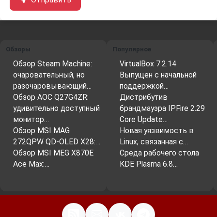
Обзоры
Популярное
Обзор Steam Machine:
VirtualBox 7.2.14
очаровательный, но
Выпущен с начальной
разочаровывающий…
поддержкой…
Обзор AOC Q27G4ZR:
Дистрибутив
удивительно доступный
брандмауэра IPFire 2.29
монитор…
Core Update…
Обзор MSI MAG
Новая уязвимость в
272QPW QD-OLED X28:…
Linux, связанная с…
Обзор MSI MEG X870E
Среда рабочего стола
Ace Max:…
KDE Plasma 6.8…