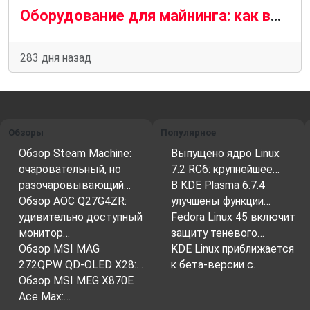
Оборудование для майнинга: как выбрать ASIC майнер и не потерять деньги в 2025 году
283 дня назад
Обзоры
Популярное
Обзор Steam Machine:
Выпущено ядро Linux
очаровательный, но
7.2 RC6: крупнейшее…
разочаровывающий…
В KDE Plasma 6.7.4
Обзор AOC Q27G4ZR:
улучшены функции…
удивительно доступный
Fedora Linux 45 включит
монитор…
защиту теневого…
Обзор MSI MAG
KDE Linux приближается
272QPW QD-OLED X28:…
к бета-версии с…
Обзор MSI MEG X870E
Ace Max:…