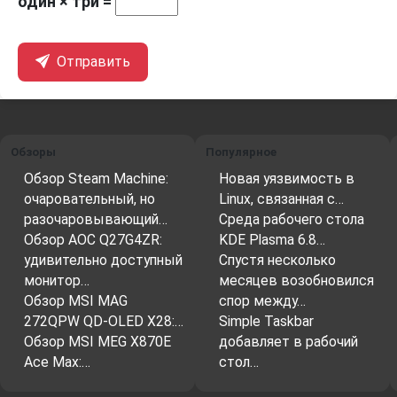
один × три =
Отправить
Обзоры
Популярное
Обзор Steam Machine:
Новая уязвимость в
очаровательный, но
Linux, связанная с…
разочаровывающий…
Среда рабочего стола
Обзор AOC Q27G4ZR:
KDE Plasma 6.8…
удивительно доступный
Спустя несколько
монитор…
месяцев возобновился
Обзор MSI MAG
спор между…
272QPW QD-OLED X28:…
Simple Taskbar
Обзор MSI MEG X870E
добавляет в рабочий
Ace Max:…
стол…