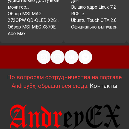
удивительно доступный
для…
монитор…
Вышло ядро ​​Linux 7.2
Обзор MSI MAG
RC5: в…
272QPW QD-OLED X28:…
Ubuntu Touch OTA 2.0
Обзор MSI MEG X870E
Официально выпущен…
Ace Max:…
По вопросам сотрудничества на портале
AndreyEx, обращаться сюда:
Контакты