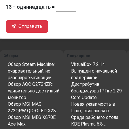
13 − одиннадцать =
Отправить
Обзоры
Популярное
Обзор Steam Machine:
VirtualBox 7.2.14
очаровательный, но
Выпущен с начальной
разочаровывающий…
поддержкой…
Обзор AOC Q27G4ZR:
Дистрибутив
удивительно доступный
брандмауэра IPFire 2.29
монитор…
Core Update…
Обзор MSI MAG
Новая уязвимость в
272QPW QD-OLED X28:…
Linux, связанная с…
Обзор MSI MEG X870E
Среда рабочего стола
Ace Max:…
KDE Plasma 6.8…