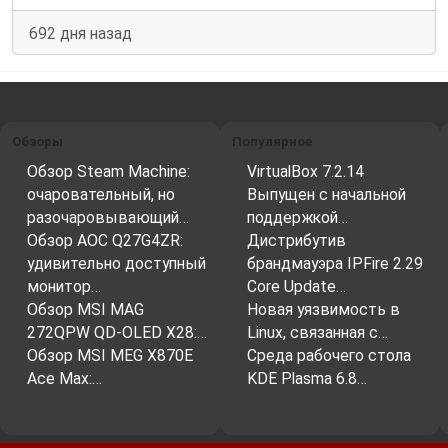
692 дня назад
Обзоры
Популярное
Обзор Steam Machine:
VirtualBox 7.2.14
очаровательный, но
Выпущен с начальной
разочаровывающий…
поддержкой…
Обзор AOC Q27G4ZR:
Дистрибутив
удивительно доступный
брандмауэра IPFire 2.29
монитор…
Core Update…
Обзор MSI MAG
Новая уязвимость в
272QPW QD-OLED X28:…
Linux, связанная с…
Обзор MSI MEG X870E
Среда рабочего стола
Ace Max:…
KDE Plasma 6.8…