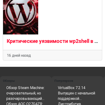
Критические уязвимости wp2shell в WordPress используются для установки веб-оболочек.
16 дней назад
Обзоры
Популярное
Обзор Steam Machine:
VirtualBox 7.2.14
очаровательный, но
Выпущен с начальной
разочаровывающий…
поддержкой…
Обзор AOC Q27G4ZR:
Дистрибутив