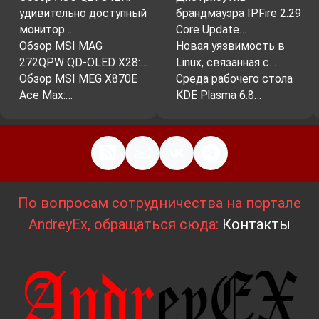
удивительно доступный
брандмауэра IPFire 2.29
монитор…
Core Update…
Обзор MSI MAG
Новая уязвимость в
272QPW QD-OLED X28:…
Linux, связанная с…
Обзор MSI MEG X870E
Среда рабочего стола
Ace Max:…
KDE Plasma 6.8…
По вопросам сотрудничества на портале
AndreyEx, обращаться сюда:
Контакты