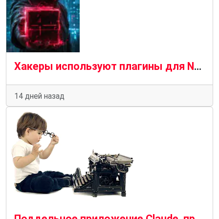
Хакеры используют плагины для Notepad++ для скрытой установки вредоносного ПО.
14 дней назад
Поддельное приложение Claude, продвигаемое рекламой Bing, распространяет вредоносное ПО SectopRAT.