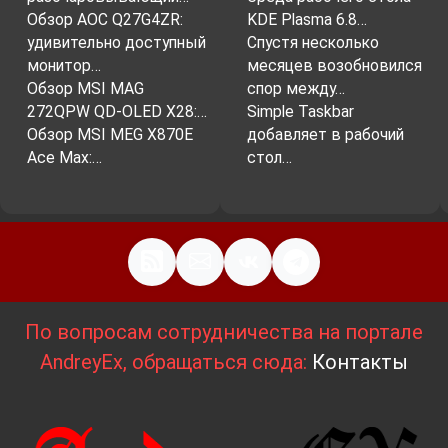
Обзор AOC Q27G4ZR:
KDE Plasma 6.8…
удивительно доступный
Спустя несколько
монитор…
месяцев возобновился
Обзор MSI MAG
спор между…
272QPW QD-OLED X28:…
Simple Taskbar
Обзор MSI MEG X870E
добавляет в рабочий
Ace Max:…
стол…
По вопросам сотрудничества на портале
AndreyEx, обращаться сюда:
Контакты