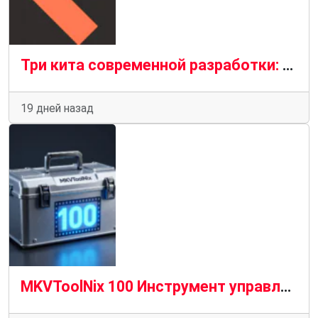
Три кита современной разработки: Python, JavaScript и SQL в экосистеме IT-проектов
19 дней назад
MKVToolNix 100 Инструмент управления MKV содержит новые функции и усовершенствования