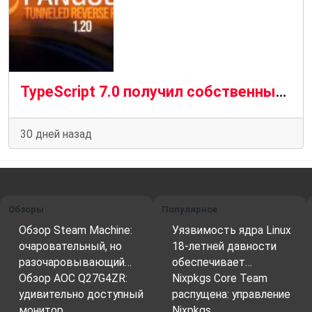
TypeScript 7.0 получил собственный компилятор на Go: что изменилось и почему это важно
30 дней назад
Обзоры
Популярное
Обзор Steam Machine:
Уязвимость ядра Linux
очаровательный, но
18-летней давности
разочаровывающий…
обеспечивает…
Обзор AOC Q27G4ZR:
Nixpkgs Core Team
удивительно доступный
распущена: управление
монитор…
Nixpkgs…