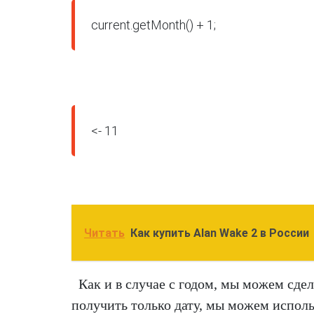
current.getMonth() + 1;
<- 11
Читать
Как купить Alan Wake 2 в России
Как и в случае с годом, мы можем сдел
получить только дату, мы можем исполь