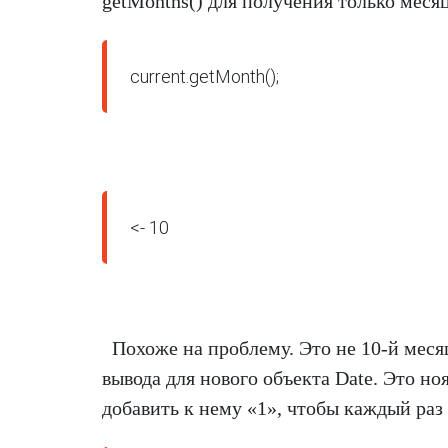
getMonths() для получения только месяц
current.getMonth();
<- 10
Похоже на проблему. Это не 10-й меся
вывода для нового объекта Date. Это но
добавить к нему «1», чтобы каждый раз