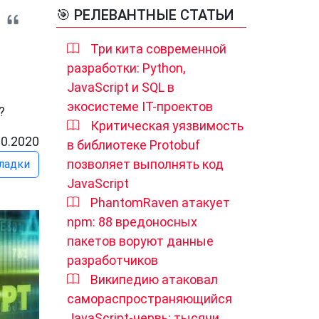
🎯 РЕЛЕВАНТНЫЕ СТАТЬИ
Три кита современной
разработки: Python,
JavaScript и SQL в
экосистеме IT-проектов
?
Критическая уязвимость
10.2020
в библиотеке Protobuf
позволяет выполнять код
ладки
JavaScript
PhantomRaven атакует
npm: 88 вредоносных
пакетов воруют данные
разработчиков
Википедию атаковал
самораспространяющийся
JavaScript-червь: тысячи