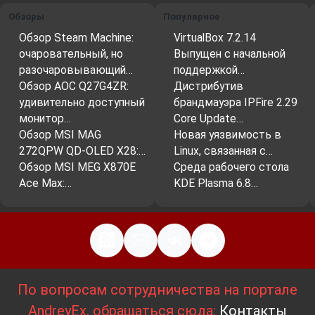
Обзоры
Популярное
Обзор Steam Machine:
VirtualBox 7.2.14
очаровательный, но
Выпущен с начальной
разочаровывающий…
поддержкой…
Обзор AOC Q27G4ZR:
Дистрибутив
удивительно доступный
брандмауэра IPFire 2.29
монитор…
Core Update…
Обзор MSI MAG
Новая уязвимость в
272QPW QD-OLED X28:…
Linux, связанная с…
Обзор MSI MEG X870E
Среда рабочего стола
Ace Max:…
KDE Plasma 6.8…
По вопросам сотрудничества на портале
AndreyEx, обращаться сюда:
Контакты