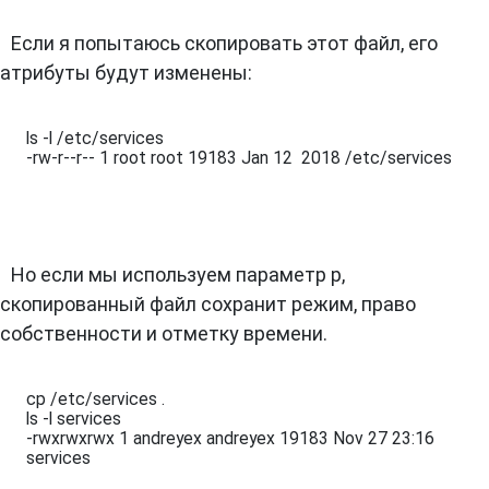
Если я попытаюсь скопировать этот файл, его
атрибуты будут изменены:
ls -l /etc/services 

-rw-r--r-- 1 root root 19183 Jan 12  2018 /etc/services
Но если мы используем параметр p,
скопированный файл сохранит режим, право
собственности и отметку времени.
cp /etc/services .

ls -l services 

-rwxrwxrwx 1 andreyex andreyex 19183 Nov 27 23:16 
services