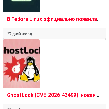
В Fedora Linux официально появилась версия ядра Linux 7.1
27 дней назад
GhostLock (CVE-2026-43499): новая опасная уязвимость ядра Linux и риск локального получения root-доступа