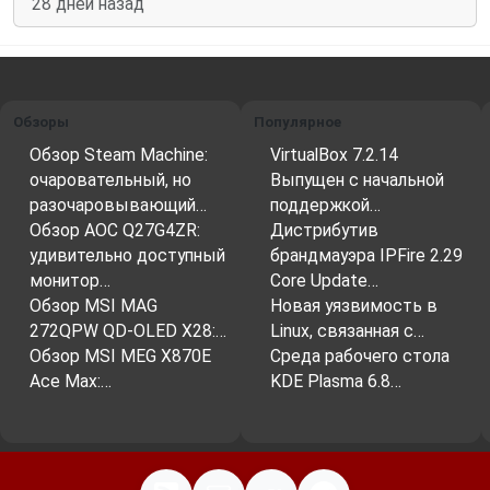
28 дней назад
Обзоры
Популярное
Обзор Steam Machine:
VirtualBox 7.2.14
очаровательный, но
Выпущен с начальной
разочаровывающий…
поддержкой…
Обзор AOC Q27G4ZR:
Дистрибутив
удивительно доступный
брандмауэра IPFire 2.29
монитор…
Core Update…
Обзор MSI MAG
Новая уязвимость в
272QPW QD-OLED X28:…
Linux, связанная с…
Обзор MSI MEG X870E
Среда рабочего стола
Ace Max:…
KDE Plasma 6.8…