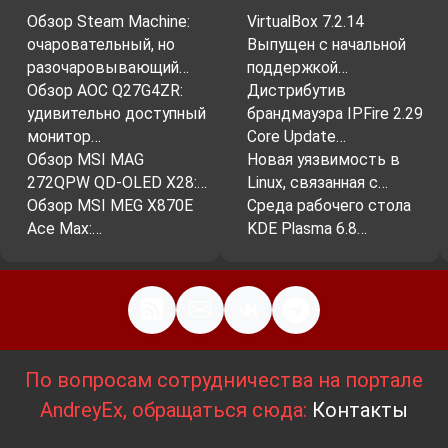
Обзор Steam Machine:
VirtualBox 7.2.14
очаровательный, но
Выпущен с начальной
разочаровывающий…
поддержкой…
Обзор AOC Q27G4ZR:
Дистрибутив
удивительно доступный
брандмауэра IPFire 2.29
монитор…
Core Update…
Обзор MSI MAG
Новая уязвимость в
272QPW QD-OLED X28:…
Linux, связанная с…
Обзор MSI MEG X870E
Среда рабочего стола
Ace Max:…
KDE Plasma 6.8…
По вопросам сотрудничества на портале
AndreyEx, обращаться сюда:
Контакты