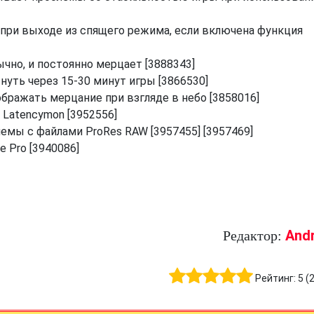
ри выходе из спящего режима, если включена функция
бычно, и постоянно мерцает [3888343]
снуть через 15-30 минут игры [3866530]
ображать мерцание при взгляде в небо [3858016]
Latencymon [3952556]
блемы с файлами ProRes RAW [3957455] [3957469]
 Pro [3940086]
And
Редактор:
Рейтинг:
5
(