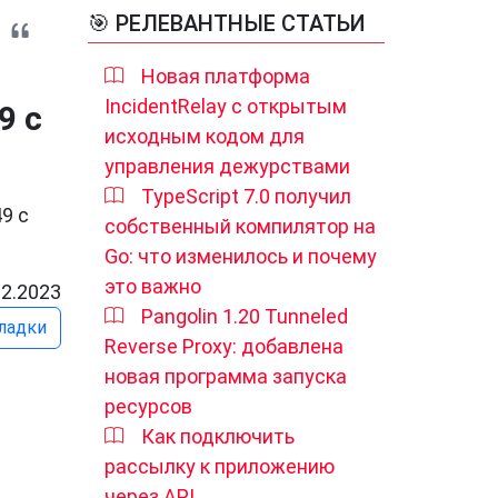
🎯 РЕЛЕВАНТНЫЕ СТАТЬИ
Новая платформа
IncidentRelay с открытым
9 с
исходным кодом для
управления дежурствами
TypeScript 7.0 получил
9 с
собственный компилятор на
Go: что изменилось и почему
это важно
02.2023
Pangolin 1.20 Tunneled
ладки
Reverse Proxy: добавлена
новая программа запуска
ресурсов
Как подключить
рассылку к приложению
через API