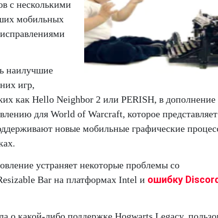
ов с несколькими
йших мобильных
 исправлениями
ть наилучшие
них игр,
х как Hello Neighbor 2 или PERISH, в дополнение
влению для World of Warcraft, которое представляет
 поддерживают новые мобильные графические проце
ках.
новление устраняет некоторые проблемы со
ошибку Discor
esizable Bar на платформах Intel и
ула о какой-либо поддержке Hogwarts Legacy, пользо