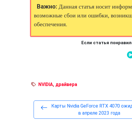
Важно:
Данная статья носит информа
возможные сбои или ошибки, возникш
обеспечения.
Если статья понравил
NVIDIA
,
драйвера
Карты Nvidia GeForce RTX 4070 ож
в апреле 2023 года