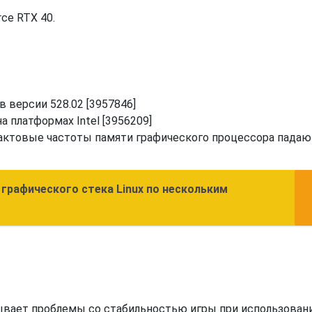
ce RTX 40.
 версии 528.02 [3957846]
а платформах Intel [3956209]
 тактовые частоты памяти графического процессора падаю
графического стека Linux по нескольким
вает проблемы со стабильностью игры при использован