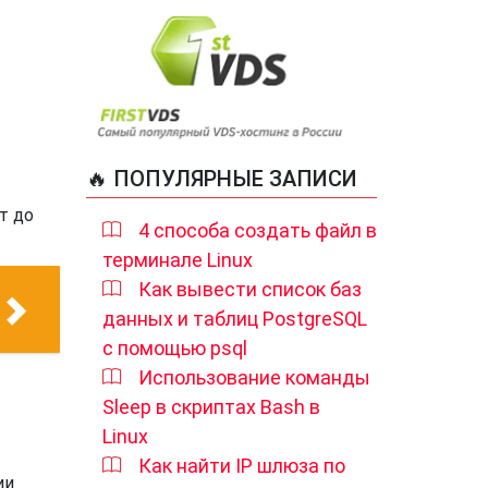
🔥 ПОПУЛЯРНЫЕ ЗАПИСИ
т до
4 способа создать файл в
терминале Linux
Как вывести список баз
данных и таблиц PostgreSQL
с помощью psql
Использование команды
Sleep в скриптах Bash в
Linux
Как найти IP шлюза по
ии