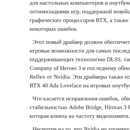
для настольных компьютеров и ноутбук
оптимизациями игр, поддержкой нове
графических процессоров RTX, а также
некоторых ошибок.
Этот новый драйвер должен обеспечи
игровые возможности для самых послед
поддерживающих технологию DLSS, таки
Company of Heroes 3 и последнему обно
Reflex от Nvidia. Эти драйверы также
RTX 40 Ada Lovelace на игровых ноутбу
Что касается исправления ошибок, об
стабильностью Adobe Bridge, Hitman 3 R
которая влияла на частоту видеопамяти.
Несмотря на то, что Nvidia не упомян