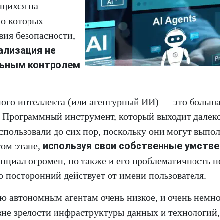
ящихся на
 о которых
вия безопасности,
еализация не
льным контролем
нного интеллекта (или агентурный ИИ) — это больш
. Программный инструмент, который выходит далеко
спользовали до сих пор, поскольку они могут выпо
используя свои собственные умств
том этапе,
енциал огромен, но также и его проблематичность п
то посторонний действует от имени пользователя.
ью автономным агентам очень низкое, и очень немн
не зрелости инфраструктуры данных и технологий,