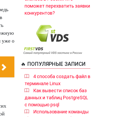
поможет перехватить заявки
редь
конкурентов?
в
ть
тежную
 уже о
🔥 ПОПУЛЯРНЫЕ ЗАПИСИ
4 способа создать файл в
терминале Linux
Как вывести список баз
данных и таблиц PostgreSQL
с помощью psql
сих
Использование команды
ной