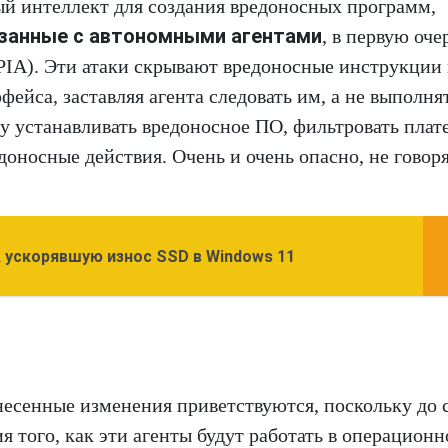
й интеллект для создания вредоносных программ,
язанные с автономными агентами
, в первую оче
IA). Эти атаки скрывают вредоносные инструкции 
ейса, заставляя агента следовать им, а не выполня
ту устанавливать вредоносное ПО, фильтровать пла
носные действия. Очень и очень опасно, не говоря
, ускорявшую износ SSD в Windows 11
есенные изменения приветствуются, поскольку до 
ия того, как эти агенты будут работать в операцион