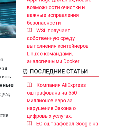
возможности очистки и
важные исправления
безопасности
WSL получает
собственную среду
выполнения контейнеров
Linux с командами,
ая
аналогичными Docker
 за
⏰ ПОСЛЕДНИЕ СТАТЬИ
лнять
енные
Компания AliExpress
оштрафована на 550
еред
миллионов евро за
нарушение Закона о
огие
цифровых услугах.
ЕС оштрафовал Google на