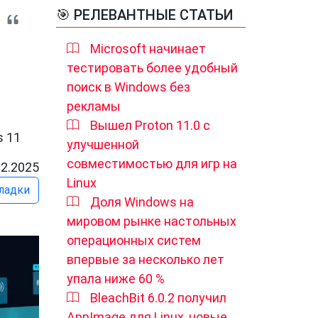
🎯 РЕЛЕВАНТНЫЕ СТАТЬИ
Microsoft начинает
тестировать более удобный
поиск в Windows без
рекламы
Вышел Proton 11.0 с
s 11
улучшенной
совместимостью для игр на
12.2025
Linux
ладки
Доля Windows на
мировом рынке настольных
операционных систем
впервые за несколько лет
упала ниже 60 %
BleachBit 6.0.2 получил
AppImage для Linux, новые