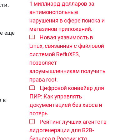
1 миллиард долларов за
сти.
антимонопольные
нарушения в сфере поиска и
магазинов приложений.
се еще
Новая уязвимость в
Linux, связанная с файловой
системой RefluXFS,
позволяет
злоумышленникам получить
права root.
Цифровой конвейер для
ПИР: Как управлять
 в
документацией без хаоса и
потерь
Рейтинг лучших агентств
лидогенерации для B2B-
бизнеса в России: кто