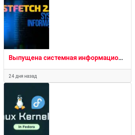
Выпущена системная информационная утилита Fastfetch 2.66 с улучшенной функцией обнаружения графических процессоров AMD
24 дня назад