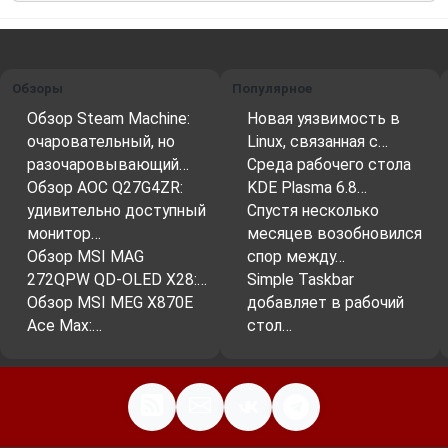
Обзоры
Популярное
Обзор Steam Machine:
Новая уязвимость в
очаровательный, но
Linux, связанная с…
разочаровывающий…
Среда рабочего стола
Обзор AOC Q27G4ZR:
KDE Plasma 6.8…
удивительно доступный
Спустя несколько
монитор…
месяцев возобновился
Обзор MSI MAG
спор между…
272QPW QD-OLED X28:…
Simple Taskbar
Обзор MSI MEG X870E
добавляет в рабочий
Ace Max:…
стол…