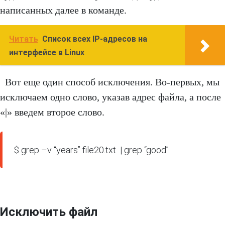
написанных далее в команде.
Читать
Список всех IP-адресов на
интерфейсе в Linux
Вот еще один способ исключения. Во-первых, мы
исключаем одно слово, указав адрес файла, а после
«|» введем второе слово.
$ grep –v “years” file20.txt  | grep “good”
Исключить файл