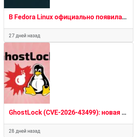
В Fedora Linux официально появилась версия ядра Linux 7.1
27 дней назад
GhostLock (CVE-2026-43499): новая опасная уязвимость ядра Linux и риск локального получения root-доступа
28 дней назад