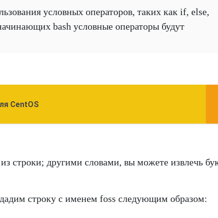
зования условных операторов, таких как if, else,
 начинающих bash условные операторы будут
ля CentOS
из строки; другими словами, вы можете извлечь бук
здадим строку с именем foss следующим образом: