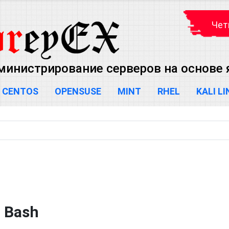
Чет
министрирование серверов на основе яд
CENTOS
OPENSUSE
MINT
RHEL
KALI L
 Bash