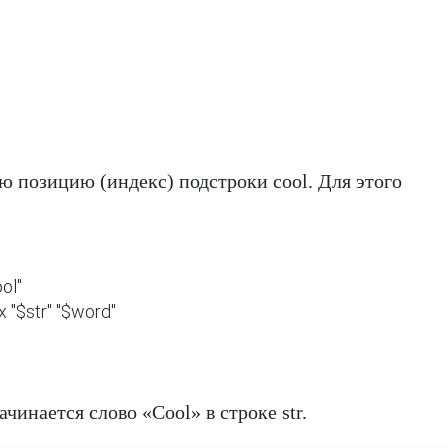
ю позицию (индекс) подстроки cool. Для этого
l"

"$str" "$word"

ачинается слово «Cool» в строке str.