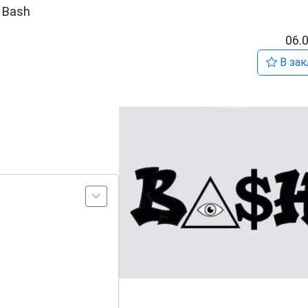
 Bash
06.
В зак