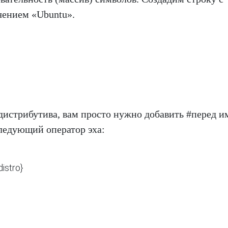
чением «Ubuntu».
 дистрибутива, вам просто нужно добавить #перед 
ледующий оператор эха:
stro}
