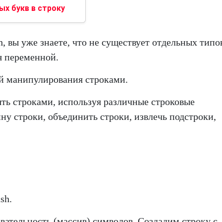
х букв в строку
, вы уже знаете, что не существует отдельных типо
ся переменной.
ций манипулирования строками.
лять строками, используя различные строковые
ну строки, объединить строки, извлечь подстроки,
sh.
овательность (массив) символов. Создадим строку с