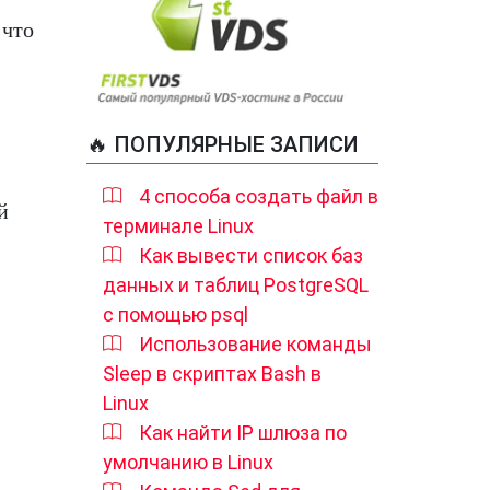
 что
🔥 ПОПУЛЯРНЫЕ ЗАПИСИ
4 способа создать файл в
й
терминале Linux
Как вывести список баз
данных и таблиц PostgreSQL
с помощью psql
Использование команды
Sleep в скриптах Bash в
Linux
Как найти IP шлюза по
умолчанию в Linux