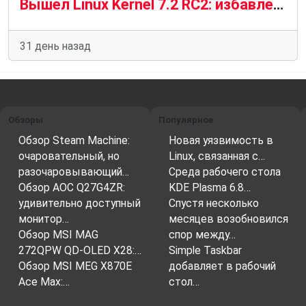
Вышел Linux Kernel 7.2 RC2: избавление от «монструозных заголовков»
31 день назад
Обзоры
Популярное
Обзор Steam Machine:
Новая уязвимость в
очаровательный, но
Linux, связанная с…
разочаровывающий…
Среда рабочего стола
Обзор AOC Q27G4ZR:
KDE Plasma 6.8…
удивительно доступный
Спустя несколько
монитор…
месяцев возобновился
Обзор MSI MAG
спор между…
272QPW QD-OLED X28:…
Simple Taskbar
Обзор MSI MEG X870E
добавляет в рабочий
Ace Max:…
стол…