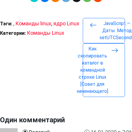
,
Команды linux
,
ядро Linux
JavaScript —
Тэги:
Даты. Метод
Команды Linux
Категории:
setUTCSecond
Как
скопировать
каталог в
командной
строке Linux
[Совет для
начинающего]
Один комментарий