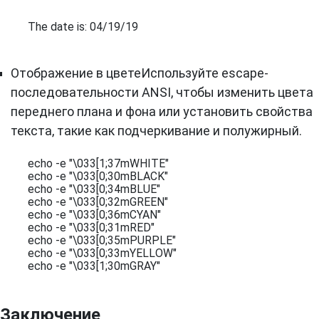
The date is: 04/19/19
Отображение в цветеИспользуйте escape-
последовательности ANSI, чтобы изменить цвета
переднего плана и фона или установить свойства
текста, такие как подчеркивание и полужирный.
echo -e "\033[1;37mWHITE"

echo -e "\033[0;30mBLACK"

echo -e "\033[0;34mBLUE"

echo -e "\033[0;32mGREEN"

echo -e "\033[0;36mCYAN"

echo -e "\033[0;31mRED"

echo -e "\033[0;35mPURPLE"

echo -e "\033[0;33mYELLOW"

echo -e "\033[1;30mGRAY"
Заключение