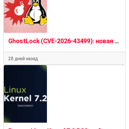
GhostLock (CVE-2026-43499): новая опасная уязвимость ядра Linux и риск локального получения root-доступа
28 дней назад