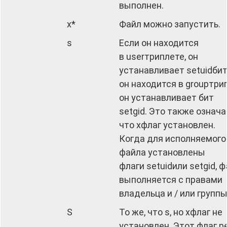
выполнен.
x*
Файл можно запустить.
s
Если он находится
в userтриплете, он
устанавливает setuidбит
он находится в groupтри
он устанавливает бит
setgid. Это также означа
что xфлаг установлен.
Когда для исполняемого
файла установлены
флаги setuidили setgid, 
выполняется с правами
владельца и / или группы
S
То же, что s, но xфлаг не
установлен. Этот флаг р