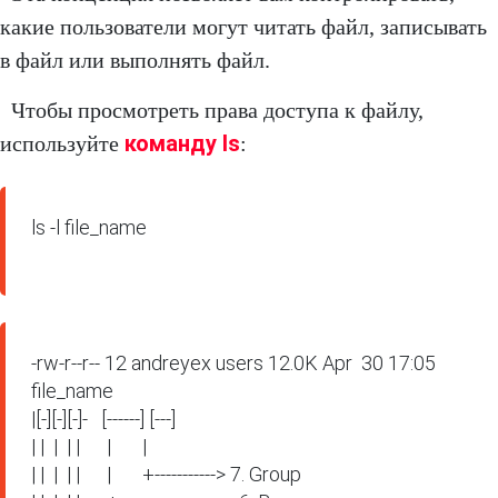
какие пользователи могут читать файл, записывать
в файл или выполнять файл.
Чтобы просмотреть права доступа к файлу,
команду ls
используйте
:
ls -l file_name

-rw-r--r-- 12 andreyex users 12.0K Apr  30 17:05 
file_name

|[-][-][-]-   [------] [---]

| |  |  | |      |       |

| |  |  | |      |       +-----------> 7. Group
