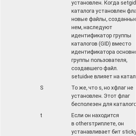
установлен. Когда setgi
каталога установлен фла
новые файлы, созданные
нем, наследуют
идентификатор группы
каталогов (GID) вместо
идентификатора основн
группы пользователя,
создавшего файл.
setuidне влияет на катал
S
То же, что s, но xфлаг не
установлен. Этот флаг
бесполезен для каталого
t
Если он находится
в othersтриплете, он
устанавливает бит sticky