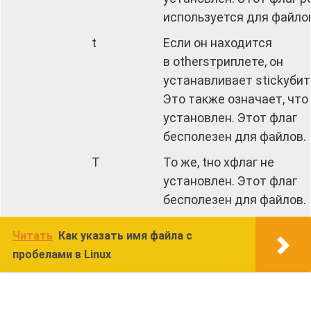
используется для файло
t
Если он находится
в othersтриплете, он
устанавливает stickyбит
Это также означает, что
установлен. Этот флаг
бесполезен для файлов.
T
То же, tно xфлаг не
установлен. Этот флаг
бесполезен для файлов.
Читать
Как указать имя файла с
пробелами в Linux