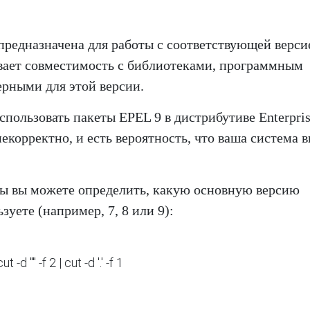
 предназначена для работы с соответствующей верси
ивает совместимость с библиотеками, программным
ерными для этой версии.
спользовать пакеты EPEL 9 в дистрибутиве Enterpri
некорректно, и есть вероятность, что ваша система 
 вы можете определить, какую основную версию
зуете (например, 7, 8 или 9):
ut -d 
'"'
 -f 2 | cut -d 
'.'
 -f 1