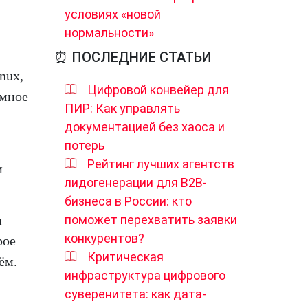
условиях «новой
нормальности»
⏰ ПОСЛЕДНИЕ СТАТЬИ
nux,
Цифровой конвейер для
ммное
ПИР: Как управлять
документацией без хаоса и
потерь
Рейтинг лучших агентств
и
лидогенерации для B2B-
бизнеса в России: кто
и
поможет перехватить заявки
конкурентов?
рое
Критическая
ём.
инфраструктура цифрового
суверенитета: как дата-