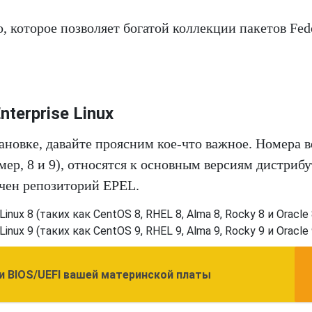
, которое позволяет богатой коллекции пакетов Fed
terprise Linux
новке, давайте проясним кое-что важное. Номера в
ер, 8 и 9), относятся к основным версиям дистриб
ачен репозиторий EPEL.
nux 8 (таких как CentOS 8, RHEL 8, Alma 8, Rocky 8 и Oracle 
nux 9 (таких как CentOS 9, RHEL 9, Alma 9, Rocky 9 и Oracle 
и BIOS/UEFI вашей материнской платы