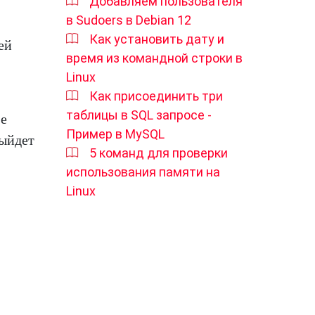
Добавляем пользователя
в Sudoers в Debian 12
Как установить дату и
ей
время из командной строки в
Linux
Как присоединить три
таблицы в SQL запросе -
se
Пример в MySQL
выйдет
5 команд для проверки
использования памяти на
Linux