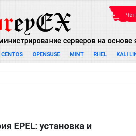
Чет
министрирование серверов на основе яд
CENTOS
OPENSUSE
MINT
RHEL
KALI L
ия EPEL: установка и