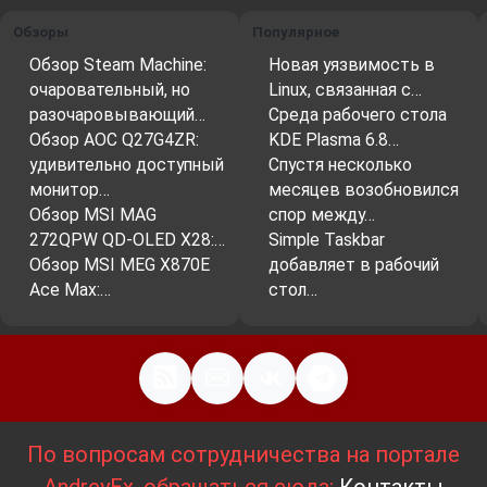
Обзоры
Популярное
Обзор Steam Machine:
Новая уязвимость в
очаровательный, но
Linux, связанная с…
разочаровывающий…
Среда рабочего стола
Обзор AOC Q27G4ZR:
KDE Plasma 6.8…
удивительно доступный
Спустя несколько
монитор…
месяцев возобновился
Обзор MSI MAG
спор между…
272QPW QD-OLED X28:…
Simple Taskbar
Обзор MSI MEG X870E
добавляет в рабочий
Ace Max:…
стол…
По вопросам сотрудничества на портале