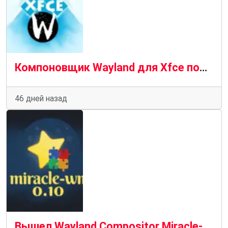
Компоновщик Wayland для Xfce получил первую предварительную версию
46 дней назад
Вышел Wayland Compositor Miracle-WM 0.10 с функцией размытия в фокусе