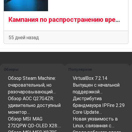
Кампания по распространению вредоносных программ в Arch Linux AUR затронула несколько пакетов, предоставленных пользователями
55 дней назад
Обзоры
Популярное
Обзор Steam Machine:
VirtualBox 7.2.14
очаровательный, но
Выпущен с начальной
разочаровывающий…
поддержкой…
Обзор AOC Q27G4ZR:
Дистрибутив
удивительно доступный
брандмауэра IPFire 2.29
монитор…
Core Update…
Обзор MSI MAG
Новая уязвимость в
272QPW QD-OLED X28:…
Linux, связанная с…