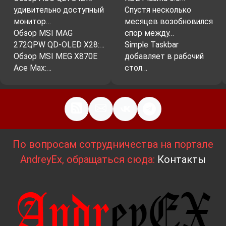
удивительно доступный
Спустя несколько
монитор…
месяцев возобновился
Обзор MSI MAG
спор между…
272QPW QD-OLED X28:…
Simple Taskbar
Обзор MSI MEG X870E
добавляет в рабочий
Ace Max:…
стол…
По вопросам сотрудничества на портале
AndreyEx, обращаться сюда:
Контакты