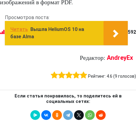
изображений в формат PDF.
Просмотров поста:
Читать
Вышла HeliumOS 10 на
592
базе Alma
AndreyEx
Редактор:
Рейтинг:
4.6
(
9
голосов)
Если статья понравилась, то поделитесь ей в
социальных сетях: