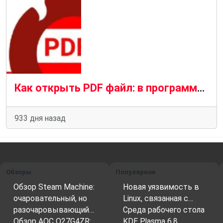
Как открыть PDF файл: в программах, браузере и приложениях
933 дня назад
Обзоры
Популярное
Обзор Steam Machine:
Новая уязвимость в
очаровательный, но
Linux, связанная с…
разочаровывающий…
Среда рабочего стола
Обзор AOC Q27G4ZR:
KDE Plasma 6.8…