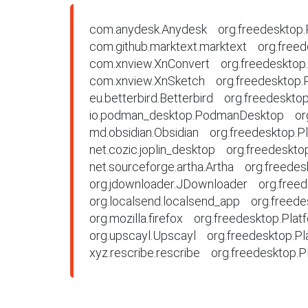
com.anydesk.Anydesk    org.freedesktop.
com.github.marktext.marktext    org.free
com.xnview.XnConvert    org.freedesktop
com.xnview.XnSketch    org.freedesktop.
eu.betterbird.Betterbird    org.freedeskt
io.podman_desktop.PodmanDesktop    org
md.obsidian.Obsidian    org.freedesktop.
net.cozic.joplin_desktop    org.freedeskt
net.sourceforge.artha.Artha    org.freed
org.jdownloader.JDownloader    org.free
org.localsend.localsend_app    org.freed
org.mozilla.firefox    org.freedesktop.Pla
org.upscayl.Upscayl    org.freedesktop.P
xyz.rescribe.rescribe    org.freedesktop