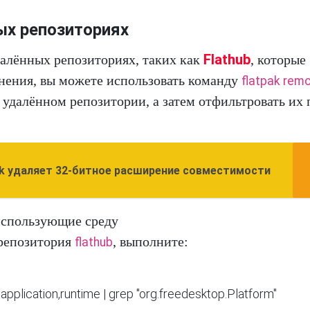
ых репозиториях
Flathub
далённых репозиториях, таких как
, которые
нения, вы можете использовать команду
flatpak rem
 удалённом репозитории, а затем отфильтровать их 
k удаляет 32-битное расширение совместимости
использующие среду
репозитория
, выполните:
flathub
application,runtime | grep "org.freedesktop.Platform"