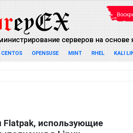
Воскре
министрирование серверов на основе яд
CENTOS
OPENSUSE
MINT
RHEL
KALI L
 Flatpak, использующие