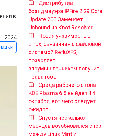
Дистрибутив
брандмауэра IPFire 2.29 Core
ения в
Update 203 Заменяет
Unbound на Knot Resolver
Новая уязвимость в
11.2024
Linux, связанная с файловой
ладки
системой RefluXFS,
позволяет
злоумышленникам получить
права root.
Среда рабочего стола
KDE Plasma 6.8 выйдет 14
октября, вот чего следует
ожидать
Спустя несколько
месяцев возобновился спор
между Linux Mint и