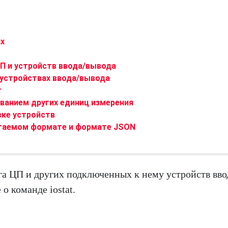
ux
П и устройств ввода/вывода
устройствах ввода/вывода
т
ванием других единиц измерения
ке устройств
таемом формате и формате JSON
га ЦП и других подключенных к нему устройств вво
о команде iostat.