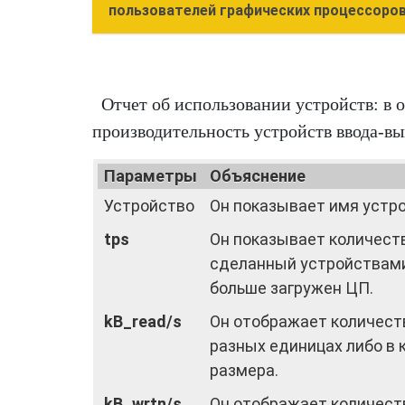
пользователей графических процессоров
Отчет об использовании устройств: в 
производительность устройств ввода-в
Параметры
Объяснение
Устройство
Он показывает имя устр
tps
Он показывает количество
сделанный устройствами 
больше загружен ЦП.
kB_read/s
Он отображает количеств
разных единицах либо в к
размера.
kB_wrtn/s
Он отображает количест