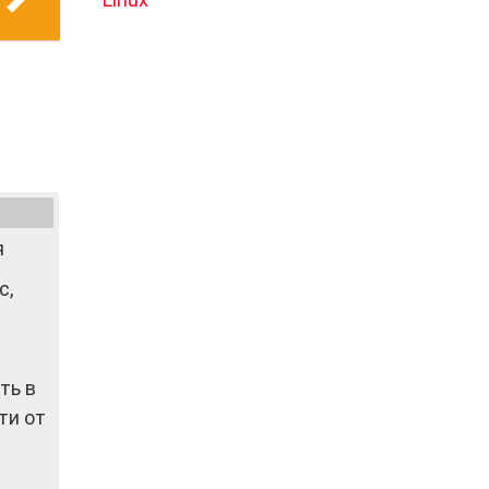
я
с,
ть в
ти от