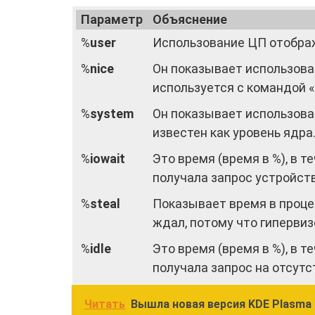
Параметр
Объяснение
%
user
Использование ЦП отобра
%
nice
Он показывает использован
используется с командой 
%
system
Он показывает использова
известен как уровень ядра
%
iowait
Это время (время в %), в 
получала запрос устройст
%
steal
Показывает время в проце
ждал, потому что гиперви
%
idle
Это время (время в %), в 
получала запрос на отсут
Читать
Вышла новая версия KDE Plasma