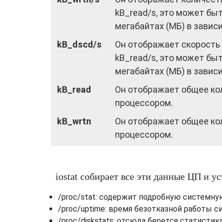
kB_read/s, это может быт
мегабайтах (МБ) в завис
kB_dscd/s
Он отображает скорость
kB_read/s, это может быт
мегабайтах (МБ) в завис
kB_read
Он отображает общее ко
процессором.
kB_wrtn
Он отображает общее ко
процессором.
iostat собирает все эти данные ЦП и у
/proc/stat: содержит подробную системну
/proc/uptime: время безотказной работы 
/proc/diskstats: отсюда берется статистик