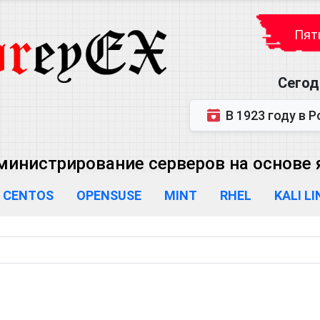
Пятн
Сегод
В 1923 году в Ростове-на-Дону р
министрирование серверов на основе яд
CENTOS
OPENSUSE
MINT
RHEL
KALI L